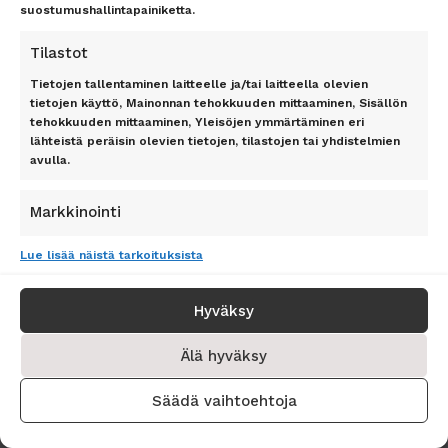
suostumushallintapainiketta.
Tilastot
Tietojen tallentaminen laitteelle ja/tai laitteella olevien
tietojen käyttö, Mainonnan tehokkuuden mittaaminen, Sisällön
tehokkuuden mittaaminen, Yleisöjen ymmärtäminen eri
lähteistä peräisin olevien tietojen, tilastojen tai yhdistelmien
avulla.
Markkinointi
Tietojen tallentaminen laitteelle ja/tai laitteella olevien
Lue lisää näistä tarkoituksista
tietojen käyttö, Rajoitettujen tietojen käyttö mainosten
valitsemiseksi, Personoidun mainosprofiilin muodostaminen,
Profiilien käyttö kohdennetun mainonnan valitsemiseksi,
Hyväksy
Personoidun sisältöprofiilin muodostaminen, Profiilien käyttö
personoidun sisällön valitsemiseksi, Palvelujen kehittäminen
Älä hyväksy
ja parantaminen, Rajoitettujen tietojen käyttö sisällön
valitsemiseen.
Säädä vaihtoehtoja
ominaisuudet
Aina aktiivinen