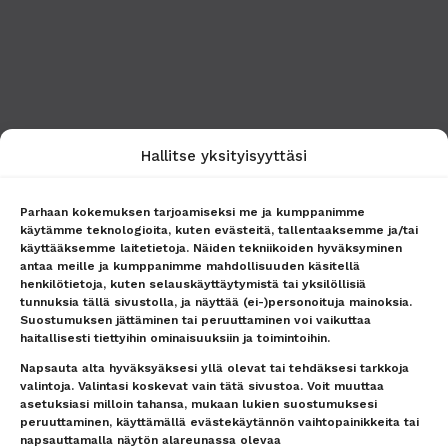
Hallitse yksityisyyttäsi
Parhaan kokemuksen tarjoamiseksi me ja kumppanimme
käytämme teknologioita, kuten evästeitä, tallentaaksemme ja/tai
käyttääksemme laitetietoja. Näiden tekniikoiden hyväksyminen
antaa meille ja kumppanimme mahdollisuuden käsitellä
henkilötietoja, kuten selauskäyttäytymistä tai yksilöllisiä
tunnuksia tällä sivustolla, ja näyttää (ei-)personoituja mainoksia.
Suostumuksen jättäminen tai peruuttaminen voi vaikuttaa
haitallisesti tiettyihin ominaisuuksiin ja toimintoihin.
Napsauta alta hyväksyäksesi yllä olevat tai tehdäksesi tarkkoja
valintoja. Valintasi koskevat vain tätä sivustoa. Voit muuttaa
asetuksiasi milloin tahansa, mukaan lukien suostumuksesi
peruuttaminen, käyttämällä evästekäytännön vaihtopainikkeita tai
napsauttamalla näytön alareunassa olevaa