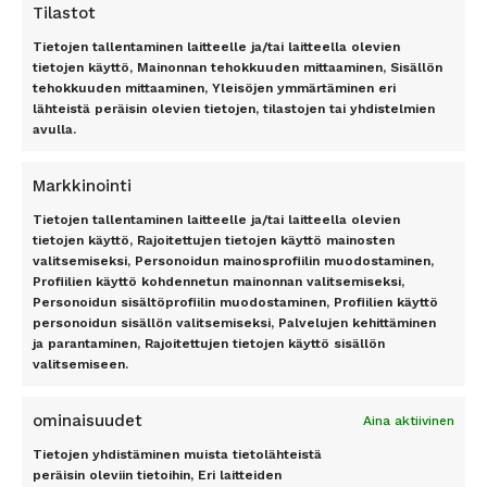
Uutiskirje
Tilastot
Tietojen tallentaminen laitteelle ja/tai laitteella olevien
TOP 11 RANTA
TOP 7 KAUPUNKI
tietojen käyttö, Mainonnan tehokkuuden mittaaminen, Sisällön
tehokkuuden mittaaminen, Yleisöjen ymmärtäminen eri
Antalyan rannikko, Alanya,
Amsterdam
lähteistä peräisin olevien tietojen, tilastojen tai yhdistelmien
Antalya, Side, Kemer, Belek
Berliini
avulla.
Costa del Sol
Lontoo
Dubrovnik
New York
Markkinointi
Florida
Pariisi
Gran Canaria
Riika
Tietojen tallentaminen laitteelle ja/tai laitteella olevien
Kreeta
Rooma
tietojen käyttö, Rajoitettujen tietojen käyttö mainosten
valitsemiseksi, Personoidun mainosprofiilin muodostaminen,
Kypros
Profiilien käyttö kohdennetun mainonnan valitsemiseksi,
Mallorca
TILAA UUTISKIRJE
Personoidun sisältöprofiilin muodostaminen, Profiilien käyttö
Phuket
personoidun sisällön valitsemiseksi, Palvelujen kehittäminen
Rodos
ja parantaminen, Rajoitettujen tietojen käyttö sisällön
Teneriffa
valitsemiseen.
Tilaa
ominaisuudet
Aina aktiivinen
Tietojen yhdistäminen muista tietolähteistä
peräisin oleviin tietoihin, Eri laitteiden