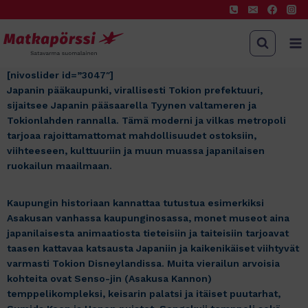
Siirry
sisältöön
[nivoslider id=”3047″]
Japanin pääkaupunki, virallisesti Tokion prefektuuri,
sijaitsee Japanin pääsaarella Tyynen valtameren ja
Tokionlahden rannalla. Tämä moderni ja vilkas metropoli
tarjoaa rajoittamattomat mahdollisuudet ostoksiin,
viihteeseen, kulttuuriin ja muun muassa japanilaisen
ruokailun maailmaan.
Kaupungin historiaan kannattaa tutustua esimerkiksi
Asakusan vanhassa kaupunginosassa, monet museot aina
japanilaisesta animaatiosta tieteisiin ja taiteisiin tarjoavat
taasen kattavaa katsausta Japaniin ja kaikenikäiset viihtyvät
varmasti Tokion Disneylandissa. Muita vierailun arvoisia
kohteita ovat Senso-jin (Asakusa Kannon)
temppelikompleksi, keisarin palatsi ja itäiset puutarhat,