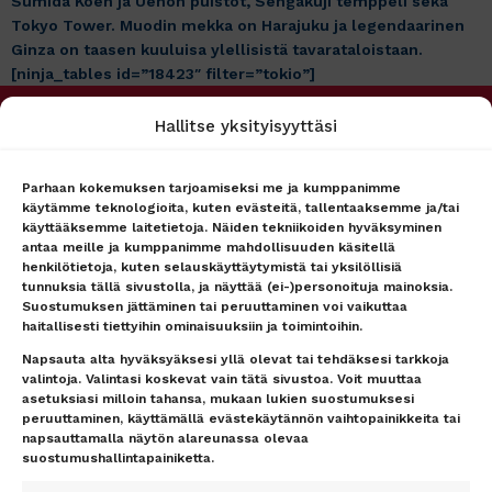
Sumida Koen ja Uenon puistot, Sengakuji temppeli sekä
Tokyo Tower. Muodin mekka on Harajuku ja legendaarinen
Ginza on taasen kuuluisa ylellisistä tavarataloistaan.
[ninja_tables id=”18423″ filter=”tokio”]
Hallitse yksityisyyttäsi
PALVELUMME
MATKAPÖRSSI
Matkakohteet
Tietoa meistä
Lento + hotelli
Asiakaspalvelu
Parhaan kokemuksen tarjoamiseksi me ja kumppanimme
käytämme teknologioita, kuten evästeitä, tallentaaksemme ja/tai
Lennot
Ryhmämyynti
käyttääksemme laitetietoja. Näiden tekniikoiden hyväksyminen
Hotellit
Lähetä tarjouspyyntö
antaa meille ja kumppanimme mahdollisuuden käsitellä
lennoista/hotellista –
Lähetä tarjouspyyntö
henkilötietoja, kuten selauskäyttäytymistä tai yksilöllisiä
vastaamme nopeasti
lennoista/hotellista –
tunnuksia tällä sivustolla, ja näyttää (ei-)personoituja mainoksia.
vastaamme nopeasti
Uutiset
Suostumuksen jättäminen tai peruuttaminen voi vaikuttaa
Lentokenttäkuljetus
Matkaehdot
haitallisesti tiettyihin ominaisuuksiin ja toimintoihin.
Matkatavarat
Yhteystiedot / Contact details
Napsauta alta hyväksyäksesi yllä olevat tai tehdäksesi tarkkoja
Lentokenttäpysäköinti
Tietosuojailmoitus
valintoja. Valintasi koskevat vain tätä sivustoa. Voit muuttaa
asetuksiasi milloin tahansa, mukaan lukien suostumuksesi
Lounge-palvelut
Rekisteriseloste
peruuttaminen, käyttämällä evästekäytännön vaihtopainikkeita tai
Lahjakortti
Evästeet
napsauttamalla näytön alareunassa olevaa
Matkarahoitus
Vastuurajoitus
suostumushallintapainiketta.
Maksutavat
Vastuuvapauslauseke