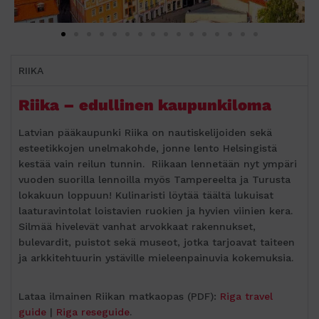
RIIKA
Riika – edullinen kaupunkiloma
Latvian pääkaupunki Riika on nautiskelijoiden sekä
esteetikkojen unelmakohde, jonne lento Helsingistä
kestää vain reilun tunnin. Riikaan lennetään nyt ympäri
vuoden suorilla lennoilla myös Tampereelta ja Turusta
lokakuun loppuun! Kulinaristi löytää täältä lukuisat
laaturavintolat loistavien ruokien ja hyvien viinien kera.
Silmää hivelevät vanhat arvokkaat rakennukset,
bulevardit, puistot sekä museot, jotka tarjoavat taiteen
ja arkkitehtuurin ystäville mieleenpainuvia kokemuksia.
Lataa ilmainen Riikan matkaopas (PDF):
Riga travel
guide
|
Riga reseguide
.