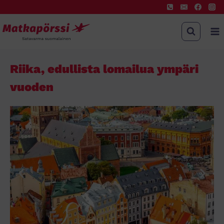
Riika, edullista lomailua ympäri
vuoden