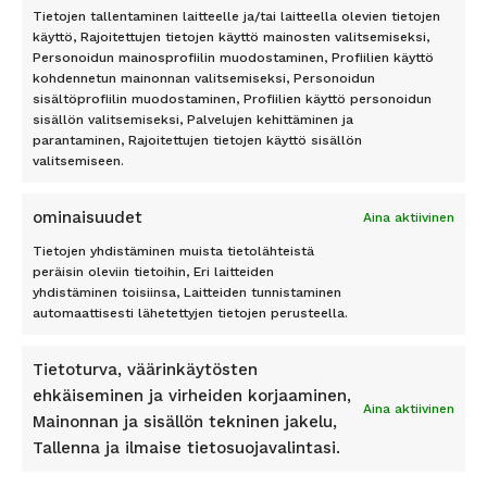
Kreeta
Rooma
Tietojen tallentaminen laitteelle ja/tai laitteella olevien tietojen
käyttö, Rajoitettujen tietojen käyttö mainosten valitsemiseksi,
Kypros
Personoidun mainosprofiilin muodostaminen, Profiilien käyttö
Mallorca
TILAA UUTISKIRJE
kohdennetun mainonnan valitsemiseksi, Personoidun
Phuket
sisältöprofiilin muodostaminen, Profiilien käyttö personoidun
Rodos
sisällön valitsemiseksi, Palvelujen kehittäminen ja
Teneriffa
parantaminen, Rajoitettujen tietojen käyttö sisällön
valitsemiseen.
Tilaa
ominaisuudet
Aina aktiivinen
Tietojen yhdistäminen muista tietolähteistä
peräisin oleviin tietoihin, Eri laitteiden
yhdistäminen toisiinsa, Laitteiden tunnistaminen
Pidetty
162
+
asiakkaan toimesta
automaattisesti lähetettyjen tietojen perusteella.
Tietoturva, väärinkäytösten
ehkäiseminen ja virheiden korjaaminen,
Aina aktiivinen
Mainonnan ja sisällön tekninen jakelu,
SEURAA MEITÄ
Tallenna ja ilmaise tietosuojavalintasi.