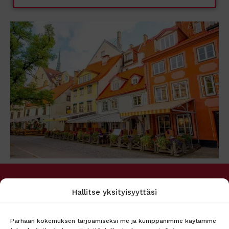
PALVELUMME
MATKAPÖRSSI
Hallitse yksityisyyttäsi
Matkakohteet
Tietoa meistä
Lento + hotelli
Asiakaspalvelu
Lennot
Ryhmämyynti
Parhaan kokemuksen tarjoamiseksi me ja kumppanimme käytämme