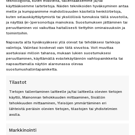
teknologioita, kuten evästeitä, tallentaaksemme ja/tai
Hotellit
Lähetä tarjouspyyntö
käyttääksemme laitetietoja. Näiden tekniikoiden hyväksyminen antaa
lennoista/hotellista –
Lähetä tarjouspyyntö
meille ja kumppanimme mahdollisuuden käsitellä henkilötietoja,
vastaamme nopeasti
lennoista/hotellista –
kuten selauskäyttäytymistä tai yksilöllisiä tunnuksia tällä sivustolla,
vastaamme nopeasti
Uutiset
ja näyttää (ei-)personoituja mainoksia. Suostumuksen jättäminen tai
Lentokenttäkuljetus
Matkaehdot
peruuttaminen voi vaikuttaa haitallisesti tiettyihin ominaisuuksiin ja
toimintoihin.
Matkatavarat
Yhteystiedot / Contact details
Lentokenttäpysäköinti
Tietosuojailmoitus
Napsauta alta hyväksyäksesi yllä olevat tai tehdäksesi tarkkoja
valintoja. Valintasi koskevat vain tätä sivustoa. Voit muuttaa
Lounge-palvelut
Rekisteriseloste
asetuksiasi milloin tahansa, mukaan lukien suostumuksesi
Lahjakortti
Evästeet
peruuttaminen, käyttämällä evästekäytännön vaihtopainikkeita tai
Matkarahoitus
Vastuurajoitus
napsauttamalla näytön alareunassa olevaa
Maksutavat
Vastuuvapauslauseke
suostumushallintapainiketta.
Uutiskirje
Tilastot
TOP 11 RANTA
TOP 7 KAUPUNKI
Tietojen tallentaminen laitteelle ja/tai laitteella olevien tietojen
käyttö, Mainonnan tehokkuuden mittaaminen, Sisällön
Antalyan rannikko, Alanya,
Amsterdam
tehokkuuden mittaaminen, Yleisöjen ymmärtäminen eri
Antalya, Side, Kemer, Belek
Berliini
lähteistä peräisin olevien tietojen, tilastojen tai yhdistelmien
Costa del Sol
Lontoo
avulla.
Dubrovnik
New York
Florida
Pariisi
Markkinointi
Gran Canaria
Riika