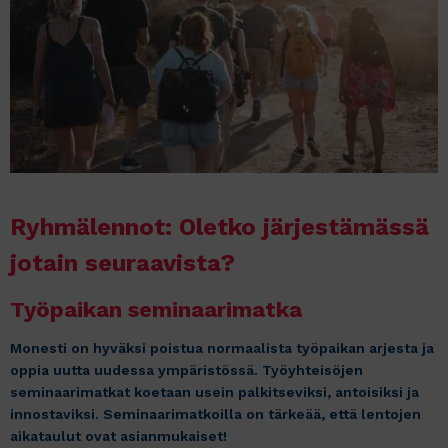
Ryhmälennot: Oletko järjestämässä
jotain seuraavista?
Työpaikan seminaarimatka
Monesti on hyväksi poistua normaalista työpaikan arjesta ja
oppia uutta uudessa ympäristössä. Työyhteisöjen
seminaarimatkat koetaan usein palkitseviksi, antoisiksi ja
innostaviksi. Seminaarimatkoilla on tärkeää, että lentojen
aikataulut ovat asianmukaiset!