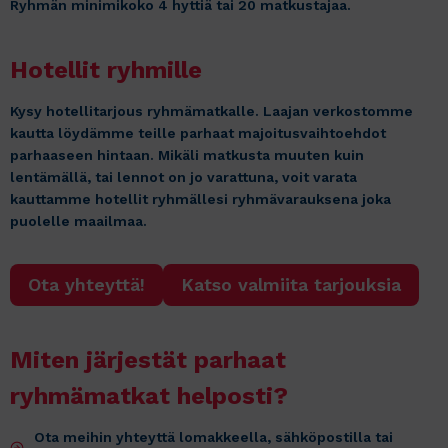
Ryhmän minimikoko 4 hyttiä tai 20 matkustajaa.
Hotellit ryhmille
Kysy hotellitarjous ryhmämatkalle. Laajan verkostomme
kautta löydämme teille parhaat majoitusvaihtoehdot
parhaaseen hintaan. Mikäli matkusta muuten kuin
lentämällä, tai lennot on jo varattuna, voit varata
kauttamme hotellit ryhmällesi ryhmävarauksena joka
puolelle maailmaa.
Ota yhteyttä!
Katso valmiita tarjouksia
Miten järjestät parhaat
ryhmämatkat helposti?
Ota meihin yhteyttä lomakkeella, sähköpostilla tai