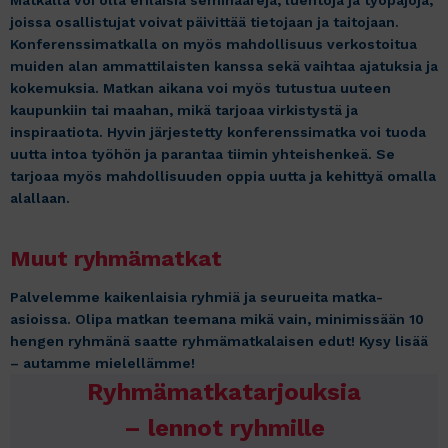
Matkalla voi olla erilaisia seminaareja, luentoja ja työpajoja,
joissa osallistujat voivat päivittää tietojaan ja taitojaan.
Konferenssimatkalla on myös mahdollisuus verkostoitua
muiden alan ammattilaisten kanssa sekä vaihtaa ajatuksia ja
kokemuksia. Matkan aikana voi myös tutustua uuteen
kaupunkiin tai maahan, mikä tarjoaa virkistystä ja
inspiraatiota. Hyvin järjestetty konferenssimatka voi tuoda
uutta intoa työhön ja parantaa tiimin yhteishenkeä. Se
tarjoaa myös mahdollisuuden oppia uutta ja kehittyä omalla
alallaan.
Muut ryhmämatkat
Palvelemme kaikenlaisia ryhmiä ja seurueita matka-
asioissa. Olipa matkan teemana mikä vain, minimissään 10
hengen ryhmänä saatte ryhmämatkalaisen edut! Kysy lisää
– autamme mielellämme!
Ryhmämatkatarjouksia
– lennot ryhmille