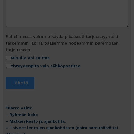
Puhelimessa voimme käydä pikaisesti tarjouspyyntösi
tarkemmin läpi ja pääsemme nopeammin parempaan
tarjoukseen.
Minulle voi soittaa
Yhteydenpito vain sähköpostitse
Lähetä
*Kerro esim:
– Ryhmän koko
– Matkan kesto ja ajankohta.
– Toiveet lentojen ajankohdasta (esim aamupäivä tai