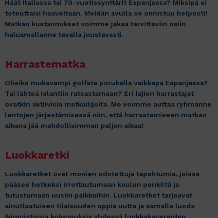
Häät Italiassa tai 70-vuotissynttärit Espanjassa? Miksipä ei
toteuttaisi haaveitaan. Meidän avulla se onnistuu helposti!
Matkan kustannukset voimme jakaa tarvittaviin osiin
haluamallanne tavalla joustavasti.
Harrastematka
Olisiko mukavampi golfata porukalla vaikkapa Espanjassa?
Tai lähteä Islantiin ratsastamaan? Eri lajien harrastajat
ovatkin aktiivisia matkailijoita. Me voimme auttaa ryhmänne
lentojen järjestämisessä niin, että harrastamiseen matkan
aikana jää mahdollisimman paljon aikaa!
Luokkaretki
Luokkaretket ovat monien odotettuja tapahtumia, joissa
pääsee hetkeksi irrottautumaan koulun penkiltä ja
tutustumaan uusiin paikkoihin. Luokkaretket tarjoavat
ainutlaatuisen tilaisuuden oppia uutta ja samalla luoda
ikimuistoisia kokemuksia yhdessä luokkakavereiden