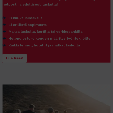
helposti ja edullisesti laskulla!
Ei kuukausimaksua
Ei erillistä sopimusta
Maksa laskulla, kortilla tai verkkopankilla
Helppo osto-oikeuden määritys työntekijöille
Kaikki lennot, hotellit ja matkat laskulla
Lue lisää!