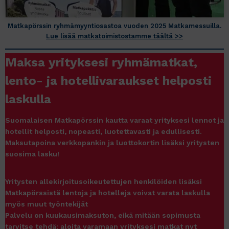
Matkapörssin ryhmämyyntiosastoa vuoden 2025 Matkamessuilla.
Lue lisää matkatoimistostamme täältä >>
Maksa yrityksesi ryhmämatkat,
lento- ja hotellivaraukset helposti
laskulla
Suomalaisen Matkapörssin kautta varaat yrityksesi lennot ja
hotellit helposti, nopeasti, luotettavasti ja edullisesti.
Maksutapoina verkkopankin ja luottokortin lisäksi yritysten
suosima lasku!
Yritysten allekirjoitusoikeutettujen henkilöiden lisäksi
Matkapörssistä lentoja ja hotelleja voivat varata laskulla
myös muut työntekijät
Palvelu on kuukausimaksuton, eikä mitään sopimusta
tarvitse tehdä: aloita varamaan yrityksesi matkat nyt