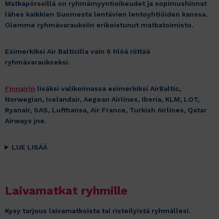
Matkapörssillä on ryhmämyyntioikeudet ja sopimushinnat
lähes kaikkien Suomesta lentävien lentoyhtiöiden kanssa.
Olemme ryhmävarauksiin erikoistunut matkatoimisto.
Esimerkiksi Air Balticilla vain 6 hlöä riittää
ryhmävaraukseksi.
Finnairin
lisäksi valikoimassa esimerkiksi AirBaltic,
Norwegian, Icelandair, Aegean Airlines, Iberia, KLM, LOT,
Ryanair, SAS, Lufthansa, Air France, Turkish Airlines, Qatar
Airways jne.
LUE LISÄÄ
Laivamatkat ryhmille
Kysy tarjous laivamatkoista tai risteilyistä ryhmällesi.