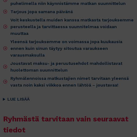
puhelimella niin käynnistämme matkan suunnittelun
Tarjous jopa samana päivänä
Voit keskustella muiden kanssa matkasta tarjouksemme
perusteella ja tarvittaessa suunnitelmaa voidaan
muuttaa
Yleensä tarjouksemme on voimassa jopa kuukausia
ennen kuin sinun täytyy sitoutua varaukseen
varausmaksulla
Joustavat maksu- ja peruutusehdot mahdollistavat
huolettoman suunnittelun
Ryhmälennoissa matkustajien nimet tarvitaan yleensä
vasta noin kaksi viikkoa ennen lähtöä – joustavaa!
LUE LISÄÄ
Ryhmästä tarvitaan vain seuraavat
tiedot