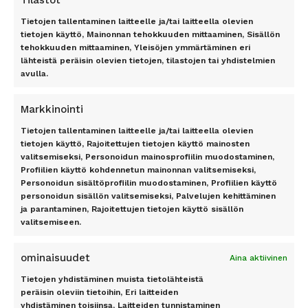
Tilastot
Tietojen tallentaminen laitteelle ja/tai laitteella olevien
TOP 11 RANTA
TOP 7 KAUPUNKI
tietojen käyttö, Mainonnan tehokkuuden mittaaminen, Sisällön
tehokkuuden mittaaminen, Yleisöjen ymmärtäminen eri
Antalyan rannikko, Alanya,
Amsterdam
lähteistä peräisin olevien tietojen, tilastojen tai yhdistelmien
Antalya, Side, Kemer, Belek
Berliini
avulla.
Costa del Sol
Lontoo
Dubrovnik
New York
Markkinointi
Florida
Pariisi
Gran Canaria
Riika
Tietojen tallentaminen laitteelle ja/tai laitteella olevien
Kreeta
Rooma
tietojen käyttö, Rajoitettujen tietojen käyttö mainosten
valitsemiseksi, Personoidun mainosprofiilin muodostaminen,
Kypros
Profiilien käyttö kohdennetun mainonnan valitsemiseksi,
Mallorca
TILAA UUTISKIRJE
Personoidun sisältöprofiilin muodostaminen, Profiilien käyttö
Phuket
personoidun sisällön valitsemiseksi, Palvelujen kehittäminen
Rodos
ja parantaminen, Rajoitettujen tietojen käyttö sisällön
Teneriffa
valitsemiseen.
Tilaa
ominaisuudet
Aina aktiivinen
Tietojen yhdistäminen muista tietolähteistä
peräisin oleviin tietoihin, Eri laitteiden
yhdistäminen toisiinsa, Laitteiden tunnistaminen