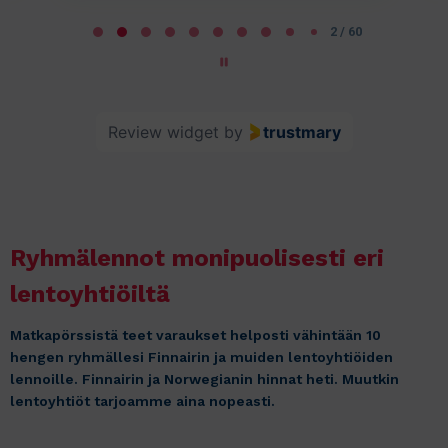
P
a
2 / 60
g
e
2
Review widget
by
trustmary
o
f
6
0
Ryhmälennot monipuolisesti eri
lentoyhtiöiltä
Matkapörssistä teet varaukset helposti vähintään 10
hengen ryhmällesi Finnairin ja muiden lentoyhtiöiden
lennoille. Finnairin ja Norwegianin hinnat heti. Muutkin
lentoyhtiöt tarjoamme aina nopeasti.