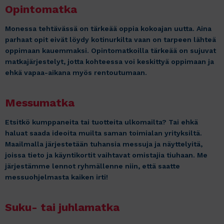
Opintomatka
Monessa tehtävässä on tärkeää oppia kokoajan uutta. Aina
parhaat opit eivät löydy kotinurkilta vaan on tarpeen lähteä
oppimaan kauemmaksi. Opintomatkoilla tärkeää on sujuvat
matkajärjestelyt, jotta kohteessa voi keskittyä oppimaan ja
ehkä vapaa-aikana myös rentoutumaan.
Messumatka
Etsitkö kumppaneita tai tuotteita ulkomailta? Tai ehkä
haluat saada ideoita muilta saman toimialan yrityksiltä.
Maailmalla järjestetään tuhansia messuja ja näyttelyitä,
joissa tieto ja käyntikortit vaihtavat omistajia tiuhaan. Me
järjestämme lennot ryhmällenne niin, että saatte
messuohjelmasta kaiken irti!
Suku- tai juhlamatka