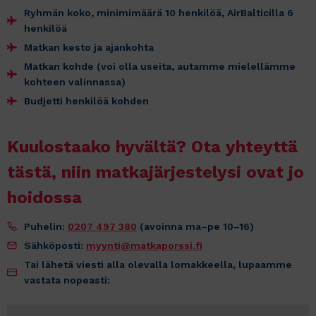
Ryhmän koko, minimimäärä 10 henkilöä, AirBalticilla 6
henkilöä
Matkan kesto ja ajankohta
Matkan kohde (voi olla useita, autamme mielellämme
kohteen valinnassa)
Budjetti henkilöä kohden
Kuulostaako hyvältä? Ota yhteyttä
tästä, niin matkajärjestelysi ovat jo
hoidossa
Puhelin:
0207 497 380
(avoinna ma–pe 10–16)
Sähköposti:
myynti@matkaporssi.fi
Tai lähetä viesti alla olevalla lomakkeella, lupaamme
vastata nopeasti: