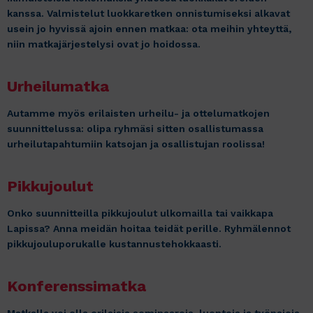
kanssa. Valmistelut luokkaretken onnistumiseksi alkavat
usein jo hyvissä ajoin ennen matkaa: ota meihin yhteyttä,
niin matkajärjestelysi ovat jo hoidossa.
Urheilumatka
Autamme myös erilaisten urheilu- ja ottelumatkojen
suunnittelussa: olipa ryhmäsi sitten osallistumassa
urheilutapahtumiin katsojan ja osallistujan roolissa!
Pikkujoulut
Onko suunnitteilla pikkujoulut ulkomailla tai vaikkapa
Lapissa? Anna meidän hoitaa teidät perille. Ryhmälennot
pikkujouluporukalle kustannustehokkaasti.
Konferenssimatka