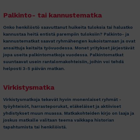
Palkinto- tai kannustematka
Onko henkilöstö saavuttanut huikeita tuloksia tai haluatko
kannustaa heitä entistä parempiin tuloksiin? Palkinto- ja
kannustematkat saavat ryhmähengen kukoistamaan ja ovat
ansaittuja keitaita työvuodessa. Monet yritykset järjestävät
jopa useita palkintomatkoja vuodessa. Palkintomatkat
suuntaavat usein rantalomakohteisiin, joihin voi tehdä
helposti 3-5 päivän matkan.
Virkistysmatka
Virkistysmatkoja tekevät hyvin monenlaiset ryhmät -
työyhteisöt, harrasteporukat, eläkeläiset ja aktiiviset
yhdistykset muun muassa. Matkakohteiden kirjo on laaja ja
joskus matkalle valitaan teema vaikkapa historian
tapahtumista tai henkilöistä.