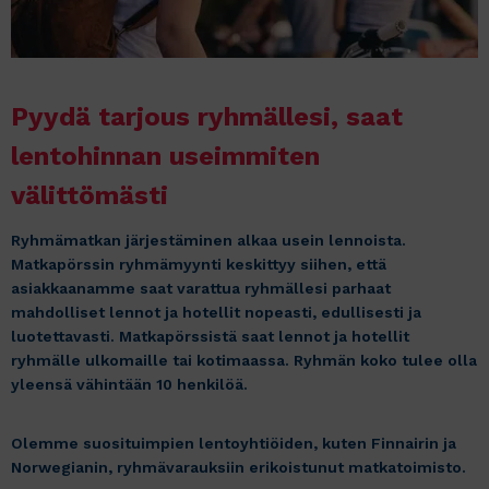
Pyydä tarjous ryhmällesi, saat
lentohinnan useimmiten
välittömästi
Ryhmämatkan järjestäminen alkaa usein lennoista.
Matkapörssin ryhmämyynti keskittyy siihen, että
asiakkaanamme saat varattua ryhmällesi parhaat
mahdolliset lennot ja hotellit nopeasti, edullisesti ja
luotettavasti. Matkapörssistä saat lennot ja hotellit
ryhmälle ulkomaille tai kotimaassa. Ryhmän koko tulee olla
yleensä vähintään 10 henkilöä.
Olemme suosituimpien lentoyhtiöiden, kuten Finnairin ja
Norwegianin, ryhmävarauksiin erikoistunut matkatoimisto.