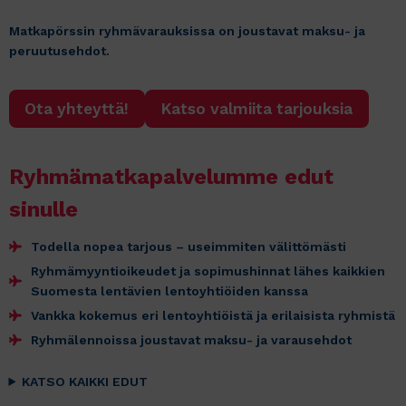
Matkapörssin ryhmävarauksissa on joustavat maksu- ja
peruutusehdot.
Ota yhteyttä!
Katso valmiita tarjouksia
Ryhmämatkapalvelumme edut
sinulle
Todella nopea tarjous – useimmiten välittömästi
Ryhmämyyntioikeudet ja sopimushinnat lähes kaikkien
Suomesta lentävien lentoyhtiöiden kanssa
Vankka kokemus eri lentoyhtiöistä ja erilaisista ryhmistä
Ryhmälennoissa joustavat maksu- ja varausehdot
KATSO KAIKKI EDUT