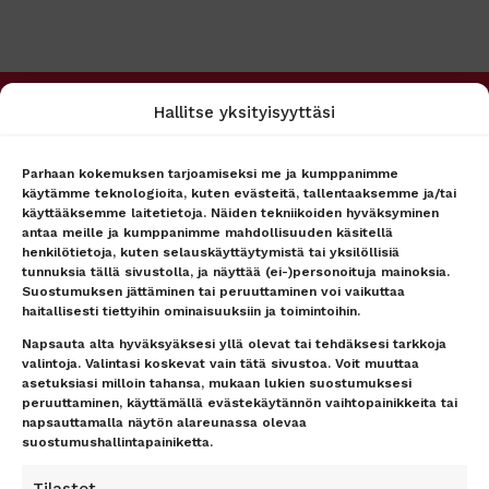
Hallitse yksityisyyttäsi
PALVELUMME
MATKAPÖRSSI
Matkakohteet
Tietoa meistä
Lento + hotelli
Asiakaspalvelu
Parhaan kokemuksen tarjoamiseksi me ja kumppanimme
käytämme teknologioita, kuten evästeitä, tallentaaksemme ja/tai
Lennot
Ryhmämyynti
käyttääksemme laitetietoja. Näiden tekniikoiden hyväksyminen
Hotellit
Lähetä tarjouspyyntö
antaa meille ja kumppanimme mahdollisuuden käsitellä
lennoista/hotellista –
Lähetä tarjouspyyntö
henkilötietoja, kuten selauskäyttäytymistä tai yksilöllisiä
vastaamme nopeasti
lennoista/hotellista –
tunnuksia tällä sivustolla, ja näyttää (ei-)personoituja mainoksia.
vastaamme nopeasti
Uutiset
Suostumuksen jättäminen tai peruuttaminen voi vaikuttaa
Lentokenttäkuljetus
Matkaehdot
haitallisesti tiettyihin ominaisuuksiin ja toimintoihin.
Matkatavarat
Yhteystiedot / Contact details
Napsauta alta hyväksyäksesi yllä olevat tai tehdäksesi tarkkoja
Lentokenttäpysäköinti
Tietosuojailmoitus
valintoja. Valintasi koskevat vain tätä sivustoa. Voit muuttaa
asetuksiasi milloin tahansa, mukaan lukien suostumuksesi
Lounge-palvelut
Rekisteriseloste
peruuttaminen, käyttämällä evästekäytännön vaihtopainikkeita tai
Lahjakortti
Evästeet
napsauttamalla näytön alareunassa olevaa
Matkarahoitus
Vastuurajoitus
suostumushallintapainiketta.
Maksutavat
Vastuuvapauslauseke
Uutiskirje