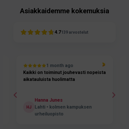
Asiakkaidemme kokemuksia
4.7
139
arvostelut
1 month ago
n
Kaikki on toiminut jouhevasti nopeista
aikatauluista huolimatta
y
a
S
Hanna Junes
l
Lahti • kolmen kampuksen
HJ
urheiluopisto