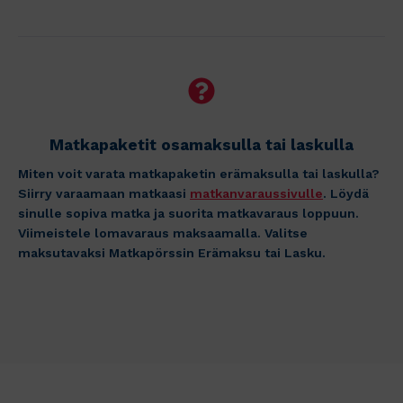
Matkapaketit osamaksulla tai laskulla
Miten voit varata matkapaketin erämaksulla tai laskulla?
Siirry varaamaan matkaasi
matkanvaraussivulle
. Löydä
sinulle sopiva matka ja suorita matkavaraus loppuun.
Viimeistele lomavaraus maksaamalla. Valitse
maksutavaksi Matkapörssin Erämaksu tai Lasku.