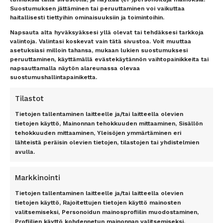
vastaamme nopeasti
Uutiset
Suostumuksen jättäminen tai peruuttaminen voi vaikuttaa
haitallisesti tiettyihin ominaisuuksiin ja toimintoihin.
Lentokenttäkuljetus
Matkaehdot
Matkatavarat
Yhteystiedot / Contact details
Napsauta alta hyväksyäksesi yllä olevat tai tehdäksesi tarkkoja
Lentokenttäpysäköinti
Tietosuojailmoitus
valintoja. Valintasi koskevat vain tätä sivustoa. Voit muuttaa
asetuksiasi milloin tahansa, mukaan lukien suostumuksesi
Lounge-palvelut
Rekisteriseloste
peruuttaminen, käyttämällä evästekäytännön vaihtopainikkeita tai
Lahjakortti
Evästeet
napsauttamalla näytön alareunassa olevaa
Matkarahoitus
Vastuurajoitus
suostumushallintapainiketta.
Maksutavat
Vastuuvapauslauseke
Uutiskirje
Tilastot
Tietojen tallentaminen laitteelle ja/tai laitteella olevien
TOP 11 RANTA
TOP 7 KAUPUNKI
tietojen käyttö, Mainonnan tehokkuuden mittaaminen, Sisällön
tehokkuuden mittaaminen, Yleisöjen ymmärtäminen eri
Antalyan rannikko, Alanya,
Amsterdam
lähteistä peräisin olevien tietojen, tilastojen tai yhdistelmien
Antalya, Side, Kemer, Belek
Berliini
avulla.
Costa del Sol
Lontoo
Dubrovnik
New York
Markkinointi
Florida
Pariisi
Gran Canaria
Riika
Tietojen tallentaminen laitteelle ja/tai laitteella olevien
Kreeta
Rooma
tietojen käyttö, Rajoitettujen tietojen käyttö mainosten
valitsemiseksi, Personoidun mainosprofiilin muodostaminen,
Kypros
Profiilien käyttö kohdennetun mainonnan valitsemiseksi,