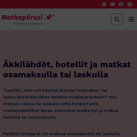
Siirry
sisältöön
Äkkilähdöt, hotellit ja matkat
osamaksulla tai laskulla
Tiesitkö, että voit käyttää Klarnan erämaksu- tai
laskurahoitusta lähes kaikkiin matkavarauksiin? Voit
maksaa osissa tai laskulla sekä hotellit että
matkapaketitkin! Varaa unelmiesi matka nyt ja maksa
laskulla tai osamaksulla.
Pelkkiä lentoja ei voi maksaa osamaksulla tai laskulla.