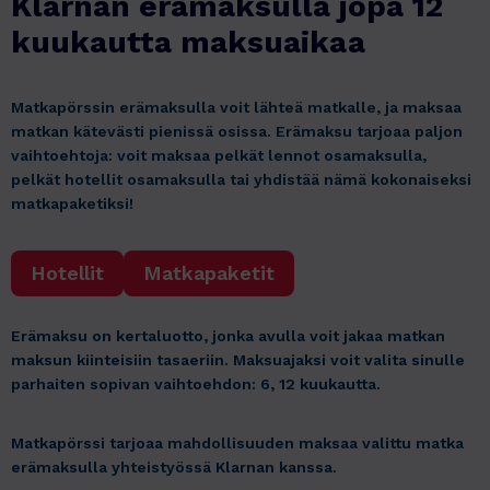
Klarnan erämaksulla jopa 12
kuukautta maksuaikaa
Matkapörssin erämaksulla voit lähteä matkalle, ja maksaa
matkan kätevästi pienissä osissa. Erämaksu tarjoaa paljon
vaihtoehtoja: voit maksaa pelkät lennot osamaksulla,
pelkät hotellit osamaksulla tai yhdistää nämä kokonaiseksi
matkapaketiksi!
Hotellit
Matkapaketit
Erämaksu on kertaluotto, jonka avulla voit jakaa matkan
maksun kiinteisiin tasaeriin. Maksuajaksi voit valita sinulle
parhaiten sopivan vaihtoehdon: 6, 12 kuukautta.
Matkapörssi tarjoaa mahdollisuuden maksaa valittu matka
erämaksulla yhteistyössä Klarnan kanssa.