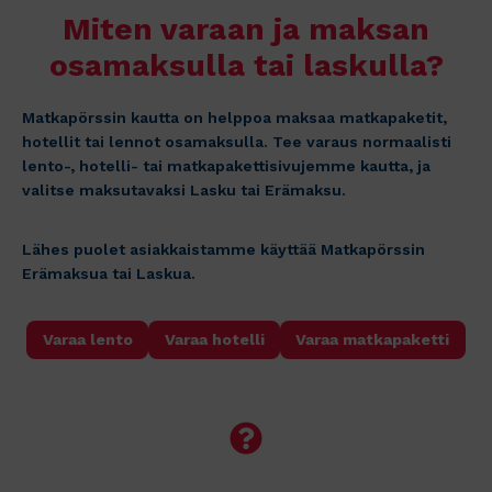
Miten varaan ja maksan
osamaksulla tai laskulla?
Matkapörssin kautta on helppoa maksaa matkapaketit,
hotellit tai lennot osamaksulla. Tee varaus normaalisti
lento-, hotelli- tai matkapakettisivujemme kautta, ja
valitse maksutavaksi Lasku tai Erämaksu.
Lähes puolet asiakkaistamme käyttää Matkapörssin
Erämaksua tai Laskua.
Varaa lento
Varaa hotelli
Varaa matkapaketti