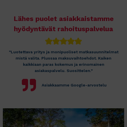
Lähes puolet asiakkaistamme
hyödyntävät rahoituspalvelua
”Luotettava yritys ja monipuoliset matkasuunnitelmat
mistä valita. Plussaa maksuvaihtoehdot. Kaiken
kaikkiaan paras kokemus ja erinomainen
asiakaspalvelu. Suosittelen.”
Asiakkaamme Google-arvostelu