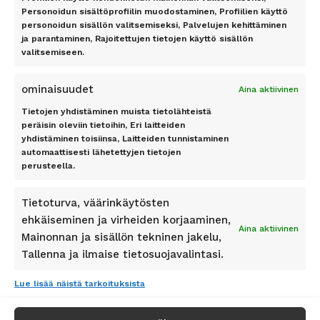
Mallorca
TILAA UUTISKIRJE
Personoidun sisältöprofiilin muodostaminen, Profiilien käyttö
Phuket
personoidun sisällön valitsemiseksi, Palvelujen kehittäminen
Rodos
ja parantaminen, Rajoitettujen tietojen käyttö sisällön
Teneriffa
valitsemiseen.
Tilaa
ominaisuudet
Aina aktiivinen
Tietojen yhdistäminen muista tietolähteistä
peräisin oleviin tietoihin, Eri laitteiden
yhdistäminen toisiinsa, Laitteiden tunnistaminen
automaattisesti lähetettyjen tietojen
Pidetty
162
+
asiakkaan toimesta
perusteella.
Tietoturva, väärinkäytösten
ehkäiseminen ja virheiden korjaaminen,
Aina aktiivinen
Mainonnan ja sisällön tekninen jakelu,
SEURAA MEITÄ
Tallenna ja ilmaise tietosuojavalintasi.
Lue lisää näistä tarkoituksista