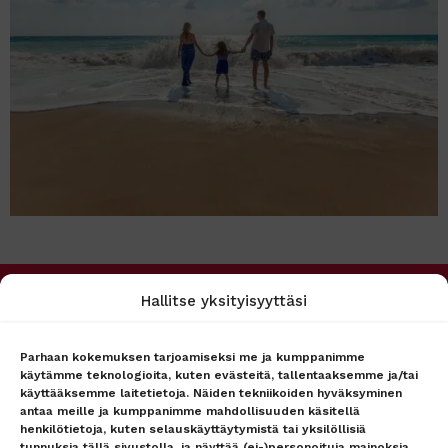
Hallitse yksityisyyttäsi
PALVELUMME
MATKAPÖRSSI
Matkakohteet
Tietoa meistä
Lento + hotelli
Asiakaspalvelu
Parhaan kokemuksen tarjoamiseksi me ja kumppanimme
käytämme teknologioita, kuten evästeitä, tallentaaksemme ja/tai
Lennot
Ryhmämyynti
käyttääksemme laitetietoja. Näiden tekniikoiden hyväksyminen
Hotellit
Lähetä tarjouspyyntö
antaa meille ja kumppanimme mahdollisuuden käsitellä
lennoista/hotellista –
Lähetä tarjouspyyntö
henkilötietoja, kuten selauskäyttäytymistä tai yksilöllisiä
vastaamme nopeasti
lennoista/hotellista –
tunnuksia tällä sivustolla, ja näyttää (ei-)personoituja mainoksia.