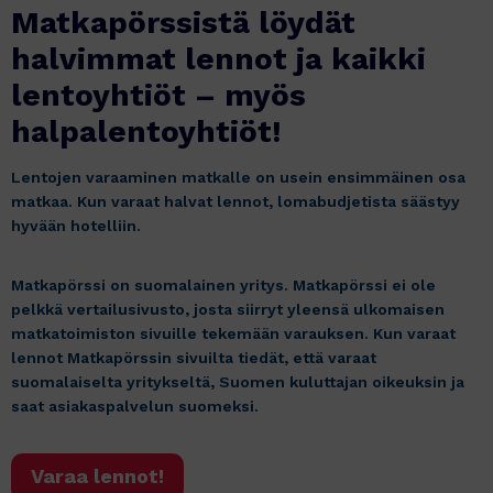
Matkapörssistä löydät
halvimmat lennot ja kaikki
lentoyhtiöt – myös
halpalentoyhtiöt!
Lentojen varaaminen matkalle on usein ensimmäinen osa
matkaa. Kun varaat halvat lennot, lomabudjetista säästyy
hyvään hotelliin.
Matkapörssi on suomalainen yritys. Matkapörssi ei ole
pelkkä vertailusivusto, josta siirryt yleensä ulkomaisen
matkatoimiston sivuille tekemään varauksen. Kun varaat
lennot Matkapörssin sivuilta tiedät, että varaat
suomalaiselta yritykseltä, Suomen kuluttajan oikeuksin ja
saat asiakaspalvelun suomeksi.
Varaa lennot!