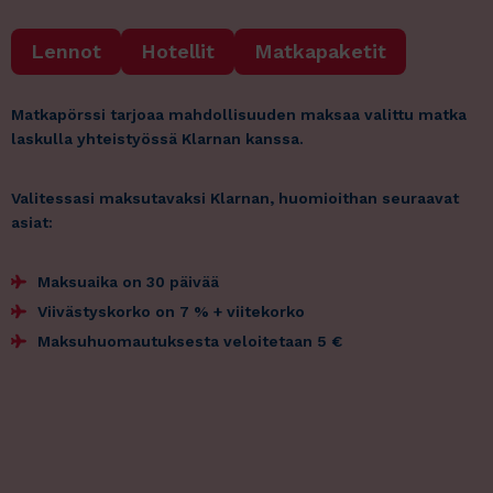
Lennot
Hotellit
Matkapaketit
Matkapörssi tarjoaa mahdollisuuden maksaa valittu matka
laskulla yhteistyössä Klarnan kanssa.
Valitessasi maksutavaksi Klarnan, huomioithan seuraavat
asiat:
Maksuaika on 30 päivää
Viivästyskorko on 7 % + viitekorko
Maksuhuomautuksesta veloitetaan 5 €