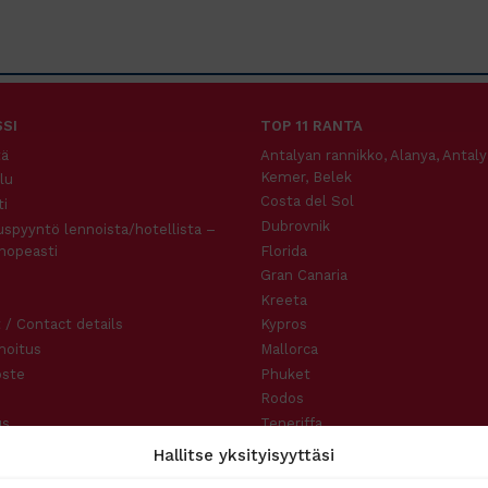
SI
TOP 11 RANTA
tä
Antalyan rannikko, Alanya, Antaly
Kemer, Belek
lu
Costa del Sol
i
Dubrovnik
uspyyntö lennoista/hotellista –
nopeasti
Florida
Gran Canaria
Kreeta
 / Contact details
Kypros
moitus
Mallorca
oste
Phuket
Rodos
us
Teneriffa
slauseke
Hallitse yksityisyyttäsi