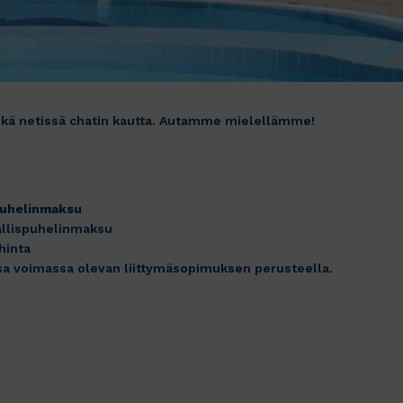
ekä netissä chatin kautta. Autamme mielellämme!
uhelinmaksu
kallispuhelinmaksu
hinta
sa voimassa olevan liittymäsopimuksen perusteella.