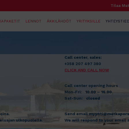
Tilaa Mat
KAPAKETIT
LENNOT
ÄKKILÄHDÖT
YRITYKSILLE
YHTEYSTIED
Call center, sales:
+358 207 497 380
CLICK AND CALL NOW
Call center opening hours
Mon-Fri:
10.00 – 16.00
Sat-Sun:
closed
koina.
Send email
myynti@matkaporss
eluajan ulkopuolella.
We will respond to your email 