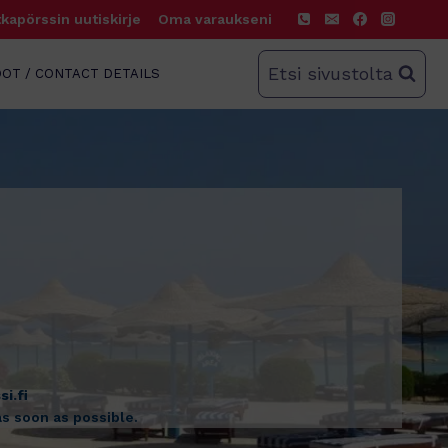
kapörssin uutiskirje
Oma varaukseni
Etsi sivustolta
OT / CONTACT DETAILS
i.fi
as soon as possible.