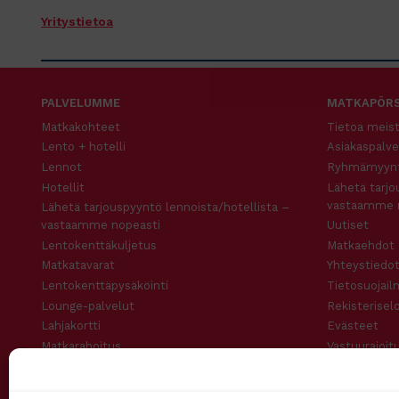
Yritystietoa
PALVELUMME
MATKAPÖRS
Matkakohteet
Tietoa meis
Lento + hotelli
Asiakaspalve
Lennot
Ryhmämyynt
Hotellit
Lähetä tarjo
vastaamme 
Lähetä tarjouspyyntö lennoista/hotellista –
vastaamme nopeasti
Uutiset
Lentokenttäkuljetus
Matkaehdot
Matkatavarat
Yhteystiedot
Lentokenttäpysäköinti
Tietosuojail
Lounge-palvelut
Rekisterisel
Lahjakortti
Evästeet
Matkarahoitus
Vastuurajoit
Maksutavat
Vastuuvapau
Uutiskirje