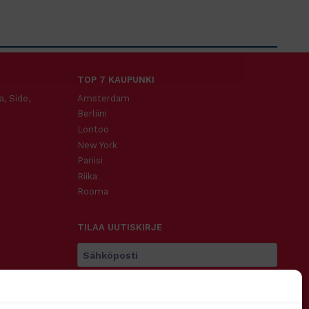
TOP 7 KAUPUNKI
a, Side,
Amsterdam
Berliini
Lontoo
New York
Pariisi
Riika
Rooma
TILAA UUTISKIRJE
Tilaa