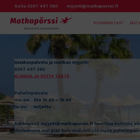
Siirry
Soita 0207 497 380
myynti@matkaporssi.fi
sisältöön
RYHMÄMATKAT
MAT
Asiakaspalvelu ja matkan myynti:
0207 497 380
KLIKKAA JA SOITA TÄSTÄ
Puhelinpalvelu
ma-pe:
klo 10.00 – 16.00
la-su:
suljettu
Sähköposti
myynti@matkaporssi.fi
tavoittaa kaikkina ai
Vastaamme niin pian kuin mahdollista myös puhelinpalv