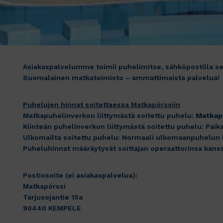
Asiakaspalvelumme toimii puhelimitse, sähköpostilla s
Suomalainen matkatoimisto – ammattimaista palvelua!
Puhelujen hinnat soitettaessa Matkapörssiin
Matkapuhelinverkon liittymästä soitettu puhelu:
Matkap
Kiinteän puhelinverkon liittymästä soitettu puhelu: Pai
Ulkomailta soitettu puhelu: Normaali ulkomaanpuhelun 
Puheluhinnat määräytyvät soittajan operaattorinsa kans
Postiosoite (ei asiakaspalvelua):
Matkapörssi
Tarjusojantie 15a
90440 KEMPELE