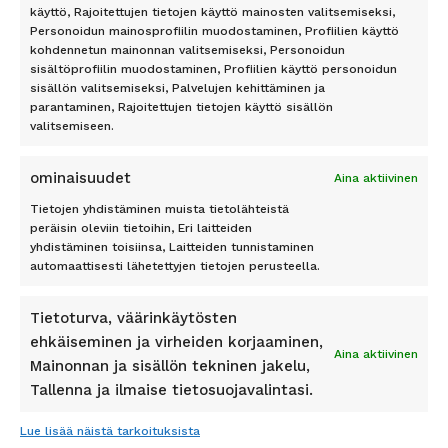
käyttö, Rajoitettujen tietojen käyttö mainosten valitsemiseksi,
Kypros
Personoidun mainosprofiilin muodostaminen, Profiilien käyttö
Mallorca
TILAA UUTISKIRJE
kohdennetun mainonnan valitsemiseksi, Personoidun
Phuket
sisältöprofiilin muodostaminen, Profiilien käyttö personoidun
Rodos
sisällön valitsemiseksi, Palvelujen kehittäminen ja
Teneriffa
parantaminen, Rajoitettujen tietojen käyttö sisällön
valitsemiseen.
Tilaa
ominaisuudet
Aina aktiivinen
Tietojen yhdistäminen muista tietolähteistä
peräisin oleviin tietoihin, Eri laitteiden
yhdistäminen toisiinsa, Laitteiden tunnistaminen
Pidetty
162
+
asiakkaan toimesta
automaattisesti lähetettyjen tietojen perusteella.
Tietoturva, väärinkäytösten
ehkäiseminen ja virheiden korjaaminen,
Aina aktiivinen
Mainonnan ja sisällön tekninen jakelu,
SEURAA MEITÄ
Tallenna ja ilmaise tietosuojavalintasi.
Lue lisää näistä tarkoituksista