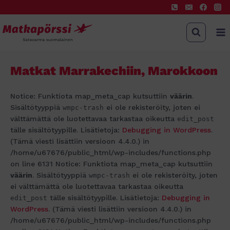
Matkat Marrakechiin, Marokkoon
Notice: Funktiota map_meta_cap kutsuttiin
väärin
.
Sisältötyyppiä
ei ole rekisteröity, joten ei
wmpc-trash
välttämättä ole luotettavaa tarkastaa oikeutta
edit_post
tälle sisältötyypille. Lisätietoja:
Debugging in WordPress
.
(Tämä viesti lisättiin versioon 4.4.0.) in
/home/u67676/public_html/wp-includes/functions.php
on line 6131 Notice: Funktiota map_meta_cap kutsuttiin
väärin
. Sisältötyyppiä
ei ole rekisteröity, joten
wmpc-trash
ei välttämättä ole luotettavaa tarkastaa oikeutta
tälle sisältötyypille. Lisätietoja:
Debugging in
edit_post
WordPress
. (Tämä viesti lisättiin versioon 4.4.0.) in
/home/u67676/public_html/wp-includes/functions.php