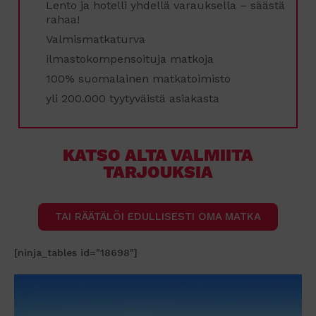
Lento ja hotelli yhdellä varauksella – säästä
rahaa!
Valmismatkaturva
ilmastokompensoituja matkoja
100% suomalainen matkatoimisto
yli 200.000 tyytyväistä asiakasta
KATSO ALTA VALMIITA
TARJOUKSIA
TAI RÄÄTÄLÖI EDULLISESTI OMA MATKA
[ninja_tables id="18698"]