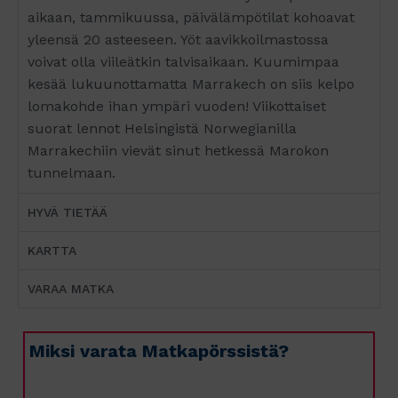
aikaan, tammikuussa, päivälämpötilat kohoavat
yleensä 20 asteeseen. Yöt aavikkoilmastossa
voivat olla viileätkin talvisaikaan. Kuumimpaa
kesää lukuunottamatta Marrakech on siis kelpo
lomakohde ihan ympäri vuoden! Viikottaiset
suorat lennot Helsingistä Norwegianilla
Marrakechiin vievät sinut hetkessä Marokon
tunnelmaan.
HYVÄ TIETÄÄ
KARTTA
VARAA MATKA
Miksi varata Matkapörssistä?