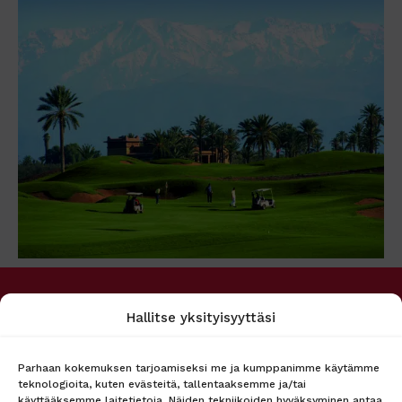
PALVELUMME
MATKAPÖRSSI
Hallitse yksityisyyttäsi
Matkakohteet
Tietoa meistä
Lento + hotelli
Asiakaspalvelu
Lennot
Ryhmämyynti
Parhaan kokemuksen tarjoamiseksi me ja kumppanimme käytämme
teknologioita, kuten evästeitä, tallentaaksemme ja/tai
Hotellit
Lähetä tarjouspyyntö
käyttääksemme laitetietoja. Näiden tekniikoiden hyväksyminen antaa