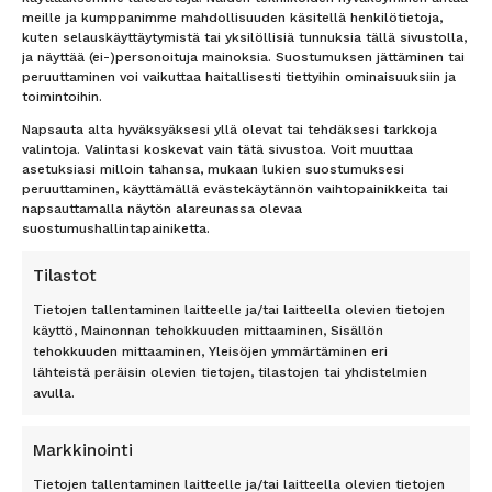
lennoista/hotellista –
Lähetä tarjouspyyntö
meille ja kumppanimme mahdollisuuden käsitellä henkilötietoja,
vastaamme nopeasti
lennoista/hotellista –
kuten selauskäyttäytymistä tai yksilöllisiä tunnuksia tällä sivustolla,
vastaamme nopeasti
Uutiset
ja näyttää (ei-)personoituja mainoksia. Suostumuksen jättäminen tai
Lentokenttäkuljetus
Matkaehdot
peruuttaminen voi vaikuttaa haitallisesti tiettyihin ominaisuuksiin ja
toimintoihin.
Matkatavarat
Yhteystiedot / Contact details
Lentokenttäpysäköinti
Tietosuojailmoitus
Napsauta alta hyväksyäksesi yllä olevat tai tehdäksesi tarkkoja
valintoja. Valintasi koskevat vain tätä sivustoa. Voit muuttaa
Lounge-palvelut
Rekisteriseloste
asetuksiasi milloin tahansa, mukaan lukien suostumuksesi
Lahjakortti
Evästeet
peruuttaminen, käyttämällä evästekäytännön vaihtopainikkeita tai
Matkarahoitus
Vastuurajoitus
napsauttamalla näytön alareunassa olevaa
Maksutavat
Vastuuvapauslauseke
suostumushallintapainiketta.
Uutiskirje
Tilastot
TOP 11 RANTA
TOP 7 KAUPUNKI
Tietojen tallentaminen laitteelle ja/tai laitteella olevien tietojen
käyttö, Mainonnan tehokkuuden mittaaminen, Sisällön
Antalyan rannikko, Alanya,
Amsterdam
tehokkuuden mittaaminen, Yleisöjen ymmärtäminen eri
Antalya, Side, Kemer, Belek
Berliini
lähteistä peräisin olevien tietojen, tilastojen tai yhdistelmien
Costa del Sol
Lontoo
avulla.
Dubrovnik
New York
Florida
Pariisi
Markkinointi
Gran Canaria
Riika
Kreeta
Rooma
Tietojen tallentaminen laitteelle ja/tai laitteella olevien tietojen