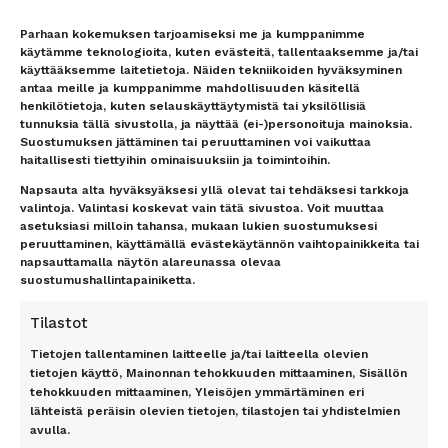
vastaamme nopeasti
lennoista/hotellista –
vastaamme nopeasti
Uutiset
Parhaan kokemuksen tarjoamiseksi me ja kumppanimme
Lentokenttäkuljetus
Matkaehdot
käytämme teknologioita, kuten evästeitä, tallentaaksemme ja/tai
Matkatavarat
Yhteystiedot / Contact details
käyttääksemme laitetietoja. Näiden tekniikoiden hyväksyminen
antaa meille ja kumppanimme mahdollisuuden käsitellä
Lentokenttäpysäköinti
Tietosuojailmoitus
henkilötietoja, kuten selauskäyttäytymistä tai yksilöllisiä
Lounge-palvelut
Rekisteriseloste
tunnuksia tällä sivustolla, ja näyttää (ei-)personoituja mainoksia.
Lahjakortti
Evästeet
Suostumuksen jättäminen tai peruuttaminen voi vaikuttaa
Matkarahoitus
Vastuurajoitus
haitallisesti tiettyihin ominaisuuksiin ja toimintoihin.
Maksutavat
Vastuuvapauslauseke
Napsauta alta hyväksyäksesi yllä olevat tai tehdäksesi tarkkoja
Uutiskirje
valintoja. Valintasi koskevat vain tätä sivustoa. Voit muuttaa
asetuksiasi milloin tahansa, mukaan lukien suostumuksesi
peruuttaminen, käyttämällä evästekäytännön vaihtopainikkeita tai
TOP 11 RANTA
TOP 7 KAUPUNKI
napsauttamalla näytön alareunassa olevaa
suostumushallintapainiketta.
Antalyan rannikko, Alanya,
Amsterdam
Antalya, Side, Kemer, Belek
Berliini
Tilastot
Costa del Sol
Lontoo
Dubrovnik
New York
Tietojen tallentaminen laitteelle ja/tai laitteella olevien
Florida
Pariisi
tietojen käyttö, Mainonnan tehokkuuden mittaaminen, Sisällön
Gran Canaria
tehokkuuden mittaaminen, Yleisöjen ymmärtäminen eri
Riika
lähteistä peräisin olevien tietojen, tilastojen tai yhdistelmien
Kreeta
Rooma
avulla.
Kypros