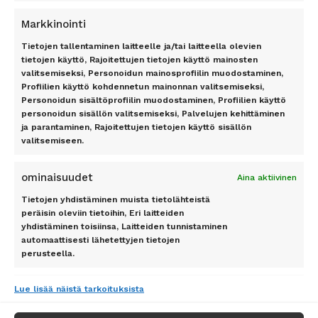
Mallorca
TILAA UUTISKIRJE
Markkinointi
Phuket
Rodos
Tietojen tallentaminen laitteelle ja/tai laitteella olevien
Teneriffa
tietojen käyttö, Rajoitettujen tietojen käyttö mainosten
valitsemiseksi, Personoidun mainosprofiilin muodostaminen,
Tilaa
Profiilien käyttö kohdennetun mainonnan valitsemiseksi,
Personoidun sisältöprofiilin muodostaminen, Profiilien käyttö
personoidun sisällön valitsemiseksi, Palvelujen kehittäminen
ja parantaminen, Rajoitettujen tietojen käyttö sisällön
valitsemiseen.
Pidetty
162
+
asiakkaan toimesta
ominaisuudet
Aina aktiivinen
Tietojen yhdistäminen muista tietolähteistä
peräisin oleviin tietoihin, Eri laitteiden
yhdistäminen toisiinsa, Laitteiden tunnistaminen
automaattisesti lähetettyjen tietojen
SEURAA MEITÄ
perusteella.
Lue lisää näistä tarkoituksista
Tietoturva, väärinkäytösten
ehkäiseminen ja virheiden korjaaminen,
Aina aktiivinen