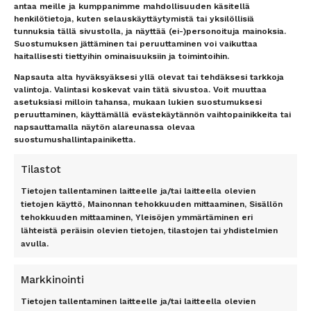
Maksutavat
Vastuuvapauslauseke
antaa meille ja kumppanimme mahdollisuuden käsitellä
Uutiskirje
henkilötietoja, kuten selauskäyttäytymistä tai yksilöllisiä
tunnuksia tällä sivustolla, ja näyttää (ei-)personoituja mainoksia.
Suostumuksen jättäminen tai peruuttaminen voi vaikuttaa
TOP 11 RANTA
TOP 7 KAUPUNKI
haitallisesti tiettyihin ominaisuuksiin ja toimintoihin.
Antalyan rannikko, Alanya,
Amsterdam
Napsauta alta hyväksyäksesi yllä olevat tai tehdäksesi tarkkoja
Antalya, Side, Kemer, Belek
Berliini
valintoja. Valintasi koskevat vain tätä sivustoa. Voit muuttaa
asetuksiasi milloin tahansa, mukaan lukien suostumuksesi
Costa del Sol
Lontoo
peruuttaminen, käyttämällä evästekäytännön vaihtopainikkeita tai
Dubrovnik
New York
napsauttamalla näytön alareunassa olevaa
Florida
Pariisi
suostumushallintapainiketta.
Gran Canaria
Riika
Kreeta
Rooma
Tilastot
Kypros
Tietojen tallentaminen laitteelle ja/tai laitteella olevien
Mallorca
TILAA UUTISKIRJE
tietojen käyttö, Mainonnan tehokkuuden mittaaminen, Sisällön
Phuket
tehokkuuden mittaaminen, Yleisöjen ymmärtäminen eri
Rodos
lähteistä peräisin olevien tietojen, tilastojen tai yhdistelmien
avulla.
Teneriffa
Tilaa
Markkinointi
Tietojen tallentaminen laitteelle ja/tai laitteella olevien