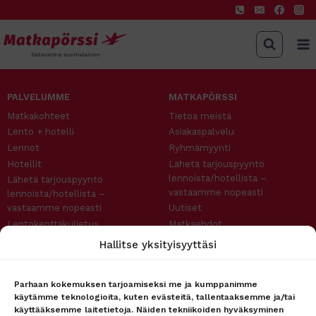
Siirry
sisältöön
PALVELUMME
MATKAPÖRSSI
Matkakohteet
Tietoa meistä
Lento + hotelli
Asiakaspalvelu
Lennot
Ryhmämyynti
Hotellit
Lähetä tarjouspyyntö
lennoista/hotellista –
Lähetä tarjouspyyntö
vastaamme nopeasti
lennoista/hotellista –
vastaamme nopeasti
Uutiset
Lentokenttäkuljetus
Matkaehdot
Matkatavarat
Yhteystiedot / Contact details
Hallitse yksityisyyttäsi
Lentokenttäpysäköinti
Tietosuojailmoitus
Lounge-palvelut
Rekisteriseloste
Parhaan kokemuksen tarjoamiseksi me ja kumppanimme
Lahjakortti
Evästeet
käytämme teknologioita, kuten evästeitä, tallentaaksemme ja/tai
Matkarahoitus
Vastuurajoitus
käyttääksemme laitetietoja. Näiden tekniikoiden hyväksyminen