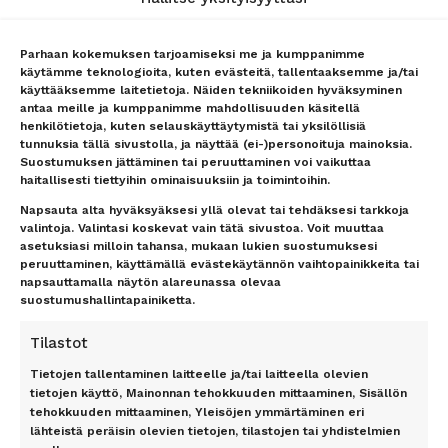
Hotellit
Lähetä tarjouspyyntö
lennoista/hotellista –
Lähetä tarjouspyyntö
vastaamme nopeasti
lennoista/hotellista –
Parhaan kokemuksen tarjoamiseksi me ja kumppanimme
vastaamme nopeasti
Uutiset
käytämme teknologioita, kuten evästeitä, tallentaaksemme ja/tai
Lentokenttäkuljetus
Matkaehdot
käyttääksemme laitetietoja. Näiden tekniikoiden hyväksyminen
antaa meille ja kumppanimme mahdollisuuden käsitellä
Matkatavarat
Yhteystiedot / Contact details
henkilötietoja, kuten selauskäyttäytymistä tai yksilöllisiä
Lentokenttäpysäköinti
Tietosuojailmoitus
tunnuksia tällä sivustolla, ja näyttää (ei-)personoituja mainoksia.
Lounge-palvelut
Rekisteriseloste
Suostumuksen jättäminen tai peruuttaminen voi vaikuttaa
Lahjakortti
Evästeet
haitallisesti tiettyihin ominaisuuksiin ja toimintoihin.
Matkarahoitus
Vastuurajoitus
Napsauta alta hyväksyäksesi yllä olevat tai tehdäksesi tarkkoja
Maksutavat
Vastuuvapauslauseke
valintoja. Valintasi koskevat vain tätä sivustoa. Voit muuttaa
asetuksiasi milloin tahansa, mukaan lukien suostumuksesi
Uutiskirje
peruuttaminen, käyttämällä evästekäytännön vaihtopainikkeita tai
napsauttamalla näytön alareunassa olevaa
TOP 11 RANTA
TOP 7 KAUPUNKI
suostumushallintapainiketta.
Antalyan rannikko, Alanya,
Amsterdam
Tilastot
Antalya, Side, Kemer, Belek
Berliini
Costa del Sol
Lontoo
Tietojen tallentaminen laitteelle ja/tai laitteella olevien
Dubrovnik
New York
tietojen käyttö, Mainonnan tehokkuuden mittaaminen, Sisällön
tehokkuuden mittaaminen, Yleisöjen ymmärtäminen eri
Florida
Pariisi
lähteistä peräisin olevien tietojen, tilastojen tai yhdistelmien
Gran Canaria
Riika