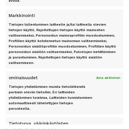
avulla.
Kreeta
Rooma
Kypros
Markkinointi
Mallorca
TILAA UUTISKIRJE
Phuket
Tietojen tallentaminen laitteelle ja/tai laitteella olevien
Rodos
tietojen käyttö, Rajoitettujen tietojen käyttö mainosten
valitsemiseksi, Personoidun mainosprofiilin muodostaminen,
Teneriffa
Profiilien käyttö kohdennetun mainonnan valitsemiseksi,
Tilaa
Personoidun sisältöprofiilin muodostaminen, Profiilien käyttö
personoidun sisällön valitsemiseksi, Palvelujen kehittäminen
ja parantaminen, Rajoitettujen tietojen käyttö sisällön
valitsemiseen.
ominaisuudet
Aina aktiivinen
Pidetty
162
+
asiakkaan toimesta
Tietojen yhdistäminen muista tietolähteistä
peräisin oleviin tietoihin, Eri laitteiden
yhdistäminen toisiinsa, Laitteiden tunnistaminen
automaattisesti lähetettyjen tietojen
perusteella.
SEURAA MEITÄ
Tietoturva, väärinkäytösten