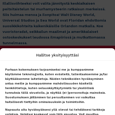
Illallisviihteeksi voit valita jännitystä keskiaikaisen
peitsitaistelun tai murhamysteerin ratkaisun merkeissä.
Siis huimaa menoa ja ilonpitoa! Walt Disney World,
Universal Studios ja Sea World ovat Floridan ehdottomia
suosikkikohteita kaikenikäisille Orlandon matkalla. Koe
vuoristoradat, seikkailun maailmat ja amerikkalaiset
ostoskeskukset leudossa ilmapiirissä ja mutkattomassa
tunnelmassa.
Hallitse yksityisyyttäsi
PALVELUMME
MATKAPÖRSSI
Matkakohteet
Tietoa meistä
Lento + hotelli
Asiakaspalvelu
Parhaan kokemuksen tarjoamiseksi me ja kumppanimme
käytämme teknologioita, kuten evästeitä, tallentaaksemme ja/tai
Lennot
Ryhmämyynti
käyttääksemme laitetietoja. Näiden tekniikoiden hyväksyminen
Hotellit
Lähetä tarjouspyyntö
antaa meille ja kumppanimme mahdollisuuden käsitellä
lennoista/hotellista –
Lähetä tarjouspyyntö
henkilötietoja, kuten selauskäyttäytymistä tai yksilöllisiä
vastaamme nopeasti
lennoista/hotellista –
tunnuksia tällä sivustolla, ja näyttää (ei-)personoituja mainoksia.
vastaamme nopeasti
Uutiset
Suostumuksen jättäminen tai peruuttaminen voi vaikuttaa
Lentokenttäkuljetus
Matkaehdot
haitallisesti tiettyihin ominaisuuksiin ja toimintoihin.
Matkatavarat
Yhteystiedot / Contact details
Napsauta alta hyväksyäksesi yllä olevat tai tehdäksesi tarkkoja
Lentokenttäpysäköinti
Tietosuojailmoitus
valintoja. Valintasi koskevat vain tätä sivustoa. Voit muuttaa