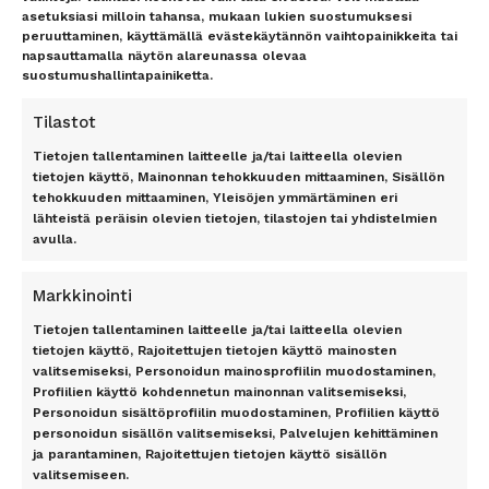
asetuksiasi milloin tahansa, mukaan lukien suostumuksesi
Lounge-palvelut
Rekisteriseloste
peruuttaminen, käyttämällä evästekäytännön vaihtopainikkeita tai
Lahjakortti
Evästeet
napsauttamalla näytön alareunassa olevaa
Matkarahoitus
Vastuurajoitus
suostumushallintapainiketta.
Maksutavat
Vastuuvapauslauseke
Uutiskirje
Tilastot
Tietojen tallentaminen laitteelle ja/tai laitteella olevien
TOP 11 RANTA
TOP 7 KAUPUNKI
tietojen käyttö, Mainonnan tehokkuuden mittaaminen, Sisällön
tehokkuuden mittaaminen, Yleisöjen ymmärtäminen eri
Antalyan rannikko, Alanya,
Amsterdam
lähteistä peräisin olevien tietojen, tilastojen tai yhdistelmien
Antalya, Side, Kemer, Belek
Berliini
avulla.
Costa del Sol
Lontoo
Dubrovnik
New York
Markkinointi
Florida
Pariisi
Gran Canaria
Riika
Tietojen tallentaminen laitteelle ja/tai laitteella olevien
Kreeta
Rooma
tietojen käyttö, Rajoitettujen tietojen käyttö mainosten
valitsemiseksi, Personoidun mainosprofiilin muodostaminen,
Kypros
Profiilien käyttö kohdennetun mainonnan valitsemiseksi,
Mallorca
TILAA UUTISKIRJE
Personoidun sisältöprofiilin muodostaminen, Profiilien käyttö
Phuket
personoidun sisällön valitsemiseksi, Palvelujen kehittäminen
Rodos
ja parantaminen, Rajoitettujen tietojen käyttö sisällön
Teneriffa
valitsemiseen.