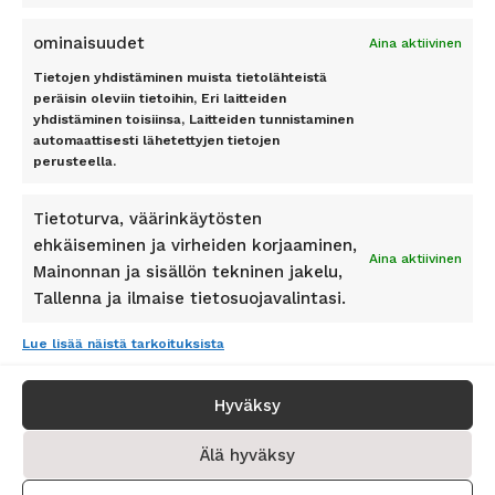
Tilaa
ominaisuudet
Aina aktiivinen
Tietojen yhdistäminen muista tietolähteistä
peräisin oleviin tietoihin, Eri laitteiden
yhdistäminen toisiinsa, Laitteiden tunnistaminen
automaattisesti lähetettyjen tietojen
Pidetty
162
+
asiakkaan toimesta
perusteella.
Tietoturva, väärinkäytösten
ehkäiseminen ja virheiden korjaaminen,
Aina aktiivinen
Mainonnan ja sisällön tekninen jakelu,
SEURAA MEITÄ
Tallenna ja ilmaise tietosuojavalintasi.
Lue lisää näistä tarkoituksista
Hyväksy
© Copyright 2026 Matkapörssi - All Rights Reserved
Älä hyväksy
Matkapörssi on 100% suomalainen matkatoimisto ja osa Lakeuden
Matkat Oy:tä.