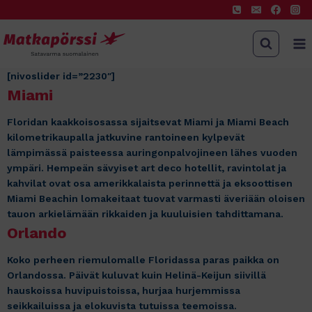
Siirry
sisältöön
[nivoslider id=”2230″]
Miami
Floridan kaakkoisosassa sijaitsevat Miami ja Miami Beach
kilometrikaupalla jatkuvine rantoineen kylpevät
lämpimässä paisteessa auringonpalvojineen lähes vuoden
ympäri. Hempeän sävyiset art deco hotellit, ravintolat ja
kahvilat ovat osa amerikkalaista perinnettä ja eksoottisen
Miami Beachin lomakeitaat tuovat varmasti äveriään oloisen
tauon arkielämään rikkaiden ja kuuluisien tahdittamana.
Orlando
Koko perheen riemulomalle Floridassa paras paikka on
Orlandossa. Päivät kuluvat kuin Helinä-Keijun siivillä
hauskoissa huvipuistoissa, hurjaa hurjemmissa
seikkailuissa ja elokuvista tutuissa teemoissa.