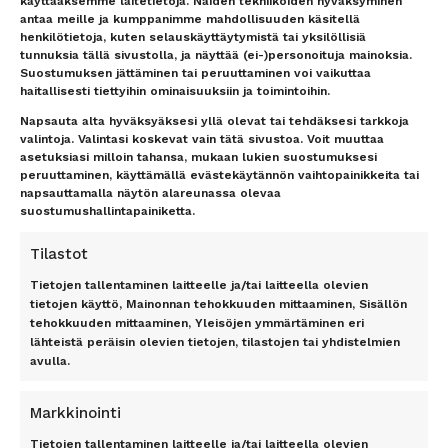
käyttääksemme laitetietoja. Näiden tekniikoiden hyväksyminen
Matkarahoitus
Vastuurajoitus
antaa meille ja kumppanimme mahdollisuuden käsitellä
Maksutavat
Vastuuvapauslauseke
henkilötietoja, kuten selauskäyttäytymistä tai yksilöllisiä
Uutiskirje
tunnuksia tällä sivustolla, ja näyttää (ei-)personoituja mainoksia.
Suostumuksen jättäminen tai peruuttaminen voi vaikuttaa
haitallisesti tiettyihin ominaisuuksiin ja toimintoihin.
TOP 11 RANTA
TOP 7 KAUPUNKI
Napsauta alta hyväksyäksesi yllä olevat tai tehdäksesi tarkkoja
Antalyan rannikko, Alanya,
Amsterdam
valintoja. Valintasi koskevat vain tätä sivustoa. Voit muuttaa
Antalya, Side, Kemer, Belek
Berliini
asetuksiasi milloin tahansa, mukaan lukien suostumuksesi
Costa del Sol
Lontoo
peruuttaminen, käyttämällä evästekäytännön vaihtopainikkeita tai
Dubrovnik
napsauttamalla näytön alareunassa olevaa
New York
suostumushallintapainiketta.
Florida
Pariisi
Gran Canaria
Riika
Tilastot
Kreeta
Rooma
Kypros
Tietojen tallentaminen laitteelle ja/tai laitteella olevien
tietojen käyttö, Mainonnan tehokkuuden mittaaminen, Sisällön
Mallorca
TILAA UUTISKIRJE
tehokkuuden mittaaminen, Yleisöjen ymmärtäminen eri
Phuket
lähteistä peräisin olevien tietojen, tilastojen tai yhdistelmien
Rodos
avulla.
Teneriffa
Tilaa
Markkinointi
Tietojen tallentaminen laitteelle ja/tai laitteella olevien