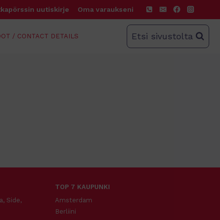
kapörssin uutiskirje
Oma varaukseni
Etsi sivustolta
OT / CONTACT DETAILS
TOP 7 KAUPUNKI
a, Side,
Amsterdam
Berliini