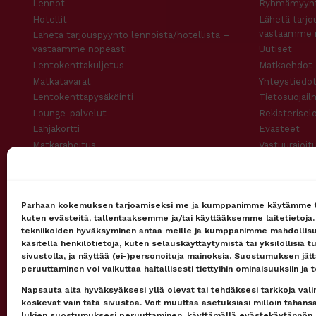
Lennot
Ryhmämyynt
Hotellit
Lähetä tarjo
vastaamme 
Lähetä tarjouspyyntö lennoista/hotellista –
vastaamme nopeasti
Uutiset
Lentokenttäkuljetus
Matkaehdot
Matkatavarat
Yhteystiedot
Lentokenttäpysäköinti
Tietosuojail
Lounge-palvelut
Rekisterisel
Lahjakortti
Evästeet
Matkarahoitus
Vastuurajoit
Maksutavat
Vastuuvapau
Uutiskirje
Parhaan kokemuksen tarjoamiseksi me ja kumppanimme käytämme t
kuten evästeitä, tallentaaksemme ja/tai käyttääksemme laitetietoja
tekniikoiden hyväksyminen antaa meille ja kumppanimme mahdollis
käsitellä henkilötietoja, kuten selauskäyttäytymistä tai yksilöllisiä t
Pidetty
162
+
asiakkaan toimesta
sivustolla, ja näyttää (ei-)personoituja mainoksia. Suostumuksen jät
peruuttaminen voi vaikuttaa haitallisesti tiettyihin ominaisuuksiin ja t
Napsauta alta hyväksyäksesi yllä olevat tai tehdäksesi tarkkoja valint
koskevat vain tätä sivustoa. Voit muuttaa asetuksiasi milloin tahan
lukien suostumuksesi peruuttaminen, käyttämällä evästekäytännön