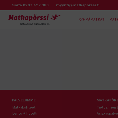
Siirry
Soita 0207 497 380
myynti@matkaporssi.fi
sisältöön
RYHMÄMATKAT
MAT
PALVELUMME
MATKAPÖRS
Matkakohteet
Tietoa meis
Lento + hotelli
Asiakaspalve