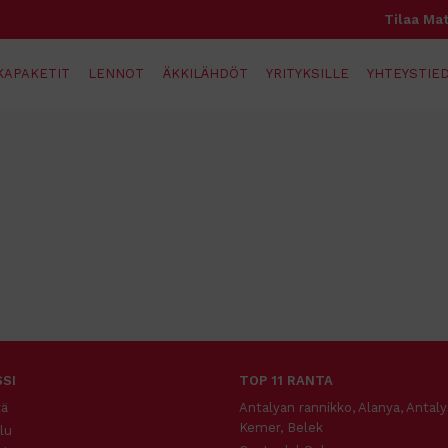
Tilaa Mat
KAPAKETIT
LENNOT
ÄKKILÄHDÖT
YRITYKSILLE
YHTEYSTIED
SI
TOP 11 RANTA
tä
Antalyan rannikko, Alanya, Antaly
Kemer, Belek
lu