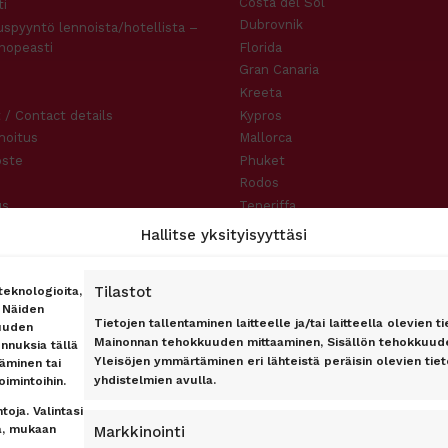
Costa del Sol
i
Dubrovnik
uspyyntö lennoista/hotellista –
nopeasti
Florida
Gran Canaria
Kreeta
 / Contact details
Kypros
moitus
Mallorca
oste
Phuket
Rodos
us
Teneriffa
slauseke
Hallitse yksityisyyttäsi
Tilastot
eknologioita,
. Näiden
Tietojen tallentaminen laitteelle ja/tai laitteella olevien ti
uuden
Mainonnan tehokkuuden mittaaminen, Sisällön tehokkuude
unnuksia tällä
Yleisöjen ymmärtäminen eri lähteistä peräisin olevien tieto
täminen tai
yhdistelmien avulla.
oimintoihin.
oja. Valintasi
sa, mukaan
Markkinointi