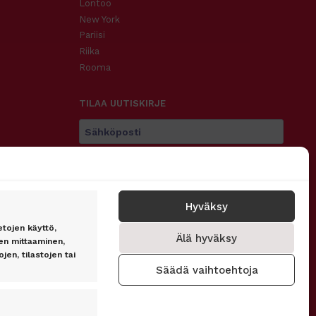
Lontoo
New York
Pariisi
Riika
Rooma
TILAA UUTISKIRJE
Tilaa
Hyväksy
etojen käyttö,
Älä hyväksy
SEURAA MEITÄ
n mittaaminen,
jen, tilastojen tai
Säädä vaihtoehtoja