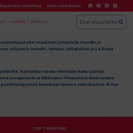
kapörssin uutiskirje
Oma varaukseni
Etsi sivustolta
OT / CONTACT DETAILS
 muodostunut yksi maailman johtavista muodin ja
sa miljoonia muodin, taiteen, jalkapallon ja La Scala
stäville. Kannattaa varata vähintään kaksi päivää
Brera kuvagalleria ja Biblioteca-Pinacoteca Ambrosiana
goottilaistyylinen katedraali Duomo sekä Basilica di San
TOP 7 KAUPUNKI