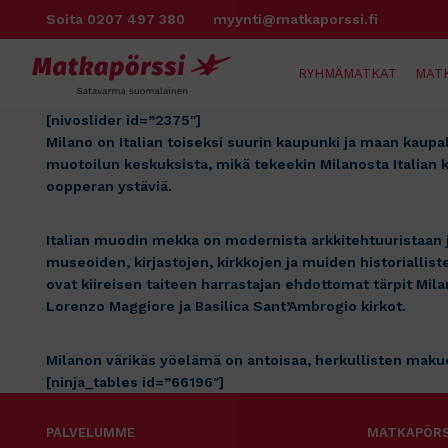
Siirry
Soita 0207 497 380
myynti@matkaporssi.fi
sisältöön
RYHMÄMATKAT
MAT
[nivoslider id=”2375″]
Milano on Italian toiseksi suurin kaupunki ja maan kaup
muotoilun keskuksista, mikä tekeekin Milanosta Italian 
oopperan ystäviä.
Italian muodin mekka on modernista arkkitehtuuristaan j
museoiden, kirjastojen, kirkkojen ja muiden historialli
ovat kiireisen taiteen harrastajan ehdottomat tärpit Mil
Lorenzo Maggiore ja Basilica Sant’Ambrogio kirkot.
Milanon värikäs yöelämä on antoisaa, herkullisten maku
[ninja_tables id=”66196″]
PALVELUMME
MATKAPÖRS