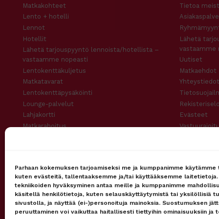
Matkakohteet
Tietoa meis
Lento + hotelli
Asiakaspalve
Lennot
Ryhmämyynt
Hotellit
Lähetä tarjo
vastaamme 
Lähetä tarjouspyyntö lennoista/hotellista –
vastaamme nopeasti
Uutiset
Lentokenttäkuljetus
Matkaehdot
Matkatavarat
Yhteystiedot
Lentokenttäpysäköinti
Tietosuojail
Lounge-palvelut
Rekisterisel
Lahjakortti
Evästeet
Matkarahoitus
Vastuurajoit
Maksutavat
Vastuuvapau
Uutiskirje
Parhaan kokemuksen tarjoamiseksi me ja kumppanimme käytämme t
kuten evästeitä, tallentaaksemme ja/tai käyttääksemme laitetietoja
tekniikoiden hyväksyminen antaa meille ja kumppanimme mahdollis
käsitellä henkilötietoja, kuten selauskäyttäytymistä tai yksilöllisiä t
Pidetty
162
+
asiakkaan toimesta
sivustolla, ja näyttää (ei-)personoituja mainoksia. Suostumuksen jät
peruuttaminen voi vaikuttaa haitallisesti tiettyihin ominaisuuksiin ja t