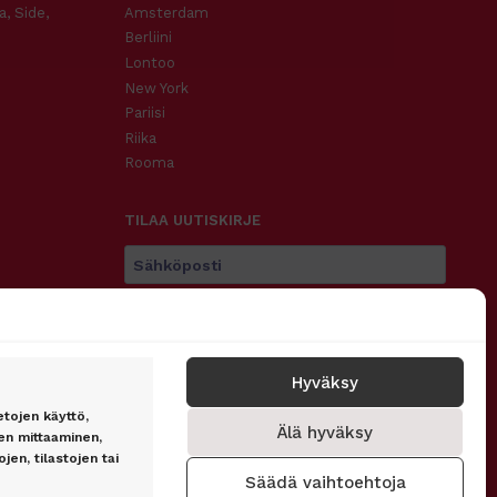
a, Side,
Amsterdam
Berliini
Lontoo
New York
Pariisi
Riika
Rooma
TILAA UUTISKIRJE
Tilaa
Hyväksy
etojen käyttö,
Älä hyväksy
SEURAA MEITÄ
n mittaaminen,
jen, tilastojen tai
Säädä vaihtoehtoja