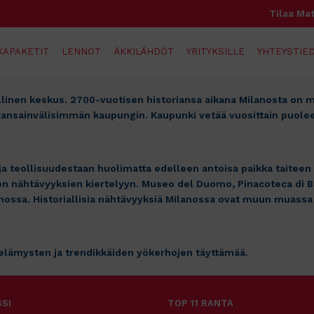
Tilaa Mat
KAPAKETIT
LENNOT
ÄKKILÄHDÖT
YRITYKSILLE
YHTEYSTIED
allinen keskus. 2700-vuotisen historiansa aikana Milanosta on
kansainvälisimmän kaupungin. Kaupunki vetää vuosittain puoleen
a teollisuudestaan huolimatta edelleen antoisa paikka taiteen y
sten nähtävyyksien kiertelyyn. Museo del Duomo, Pinacoteca di 
anossa. Historiallisia nähtävyyksiä Milanossa ovat muun muassa 
elämysten ja trendikkäiden yökerhojen täyttämää.
SI
TOP 11 RANTA