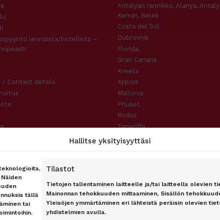
tä
Antalyan rannikko, Alanya, Antaly
Kemer, Belek
lu
Costa del Sol
i
Dubrovnik
uspyyntö lennoista/hotellista –
nopeasti
Florida
Gran Canaria
Kreeta
 / Contact details
Kypros
moitus
Mallorca
oste
Phuket
Rodos
us
Teneriffa
slauseke
Hallitse yksityisyyttäsi
Tilastot
eknologioita,
. Näiden
Tietojen tallentaminen laitteelle ja/tai laitteella olevien ti
uuden
Mainonnan tehokkuuden mittaaminen, Sisällön tehokkuude
unnuksia tällä
Yleisöjen ymmärtäminen eri lähteistä peräisin olevien tieto
täminen tai
yhdistelmien avulla.
oimintoihin.