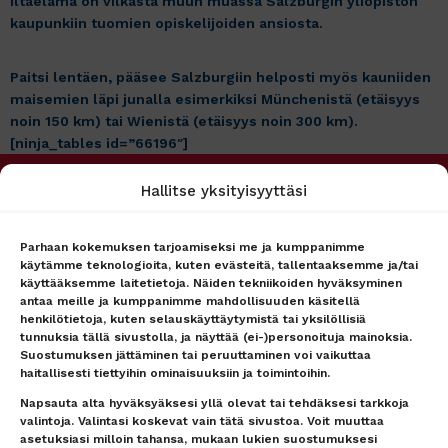
Iltaelämä on vilkasta muun muassa Salzburgin yliopiston
kaupunkiin tuomien opiskelijoiden ansiosta.
Paitsi lentäen, pääsee Salzburgiin helposti myös kauniiden
maisemien läpi junalla esimerkiksi Münchenistä (etäisyys
noin 150 km) tai Wienistä (etäisyys noin 300 km).
[ninja_tables id=”66196″]
Hallitse yksityisyyttäsi
PALVELUMME
MATKAPÖRSSI
Matkakohteet
Tietoa meistä
Lento + hotelli
Asiakaspalvelu
Parhaan kokemuksen tarjoamiseksi me ja kumppanimme
käytämme teknologioita, kuten evästeitä, tallentaaksemme ja/tai
Lennot
Ryhmämyynti
käyttääksemme laitetietoja. Näiden tekniikoiden hyväksyminen
Hotellit
Lähetä tarjouspyyntö
antaa meille ja kumppanimme mahdollisuuden käsitellä
lennoista/hotellista –
Lähetä tarjouspyyntö
henkilötietoja, kuten selauskäyttäytymistä tai yksilöllisiä
vastaamme nopeasti
lennoista/hotellista –
tunnuksia tällä sivustolla, ja näyttää (ei-)personoituja mainoksia.
vastaamme nopeasti
Uutiset
Suostumuksen jättäminen tai peruuttaminen voi vaikuttaa
Lentokenttäkuljetus
Matkaehdot
haitallisesti tiettyihin ominaisuuksiin ja toimintoihin.
Matkatavarat
Yhteystiedot / Contact details
Napsauta alta hyväksyäksesi yllä olevat tai tehdäksesi tarkkoja
Lentokenttäpysäköinti
Tietosuojailmoitus
valintoja. Valintasi koskevat vain tätä sivustoa. Voit muuttaa
asetuksiasi milloin tahansa, mukaan lukien suostumuksesi
Lounge-palvelut
Rekisteriseloste