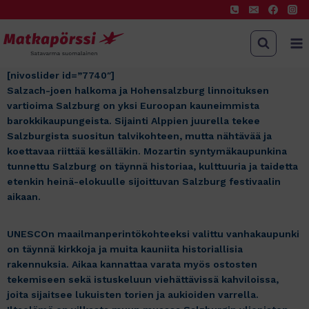
Siirry
sisältöön
[nivoslider id=”7740″]
Salzach-joen halkoma ja Hohensalzburg linnoituksen
vartioima Salzburg on yksi Euroopan kauneimmista
barokkikaupungeista. Sijainti Alppien juurella tekee
Salzburgista suositun talvikohteen, mutta nähtävää ja
koettavaa riittää kesälläkin. Mozartin syntymäkaupunkina
tunnettu Salzburg on täynnä historiaa, kulttuuria ja taidetta
etenkin heinä-elokuulle sijoittuvan Salzburg festivaalin
aikaan.
UNESCOn maailmanperintökohteeksi valittu vanhakaupunki
on täynnä kirkkoja ja muita kauniita historiallisia
rakennuksia. Aikaa kannattaa varata myös ostosten
tekemiseen sekä istuskeluun viehättävissä kahviloissa,
joita sijaitsee lukuisten torien ja aukioiden varrella.