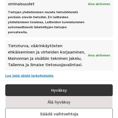
ominaisuudet
Aina aktiivinen
Tietojen yhdistäminen muista tietolähteistä
peräisin oleviin tietoihin, Eri laitteiden
yhdistäminen toisiinsa, Laitteiden tunnistaminen
automaattisesti lähetettyjen tietojen
Pidetty
162
+
asiakkaan toimesta
perusteella.
Tietoturva, väärinkäytösten
ehkäiseminen ja virheiden korjaaminen,
Aina aktiivinen
Mainonnan ja sisällön tekninen jakelu,
SEURAA MEITÄ
Tallenna ja ilmaise tietosuojavalintasi.
Lue lisää näistä tarkoituksista
Hyväksy
© Copyright 2026 Matkapörssi - All Rights Reserved
Älä hyväksy
Matkapörssi on 100% suomalainen matkatoimisto ja osa Lakeuden
Matkat Oy:tä.
Y-tunnus: 0668156-4
Säädä vaihtoehtoja