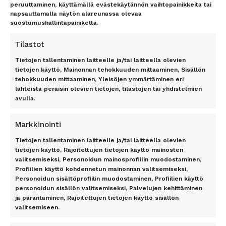
peruuttaminen, käyttämällä evästekäytännön vaihtopainikkeita tai
Lahjakortti
Evästeet
napsauttamalla näytön alareunassa olevaa
Matkarahoitus
Vastuurajoitus
suostumushallintapainiketta.
Maksutavat
Vastuuvapauslauseke
Uutiskirje
Tilastot
Tietojen tallentaminen laitteelle ja/tai laitteella olevien
TOP 11 RANTA
TOP 7 KAUPUNKI
tietojen käyttö, Mainonnan tehokkuuden mittaaminen, Sisällön
tehokkuuden mittaaminen, Yleisöjen ymmärtäminen eri
Antalyan rannikko, Alanya,
Amsterdam
lähteistä peräisin olevien tietojen, tilastojen tai yhdistelmien
Antalya, Side, Kemer, Belek
Berliini
avulla.
Costa del Sol
Lontoo
Dubrovnik
New York
Markkinointi
Florida
Pariisi
Gran Canaria
Riika
Tietojen tallentaminen laitteelle ja/tai laitteella olevien
Kreeta
Rooma
tietojen käyttö, Rajoitettujen tietojen käyttö mainosten
valitsemiseksi, Personoidun mainosprofiilin muodostaminen,
Kypros
Profiilien käyttö kohdennetun mainonnan valitsemiseksi,
Mallorca
TILAA UUTISKIRJE
Personoidun sisältöprofiilin muodostaminen, Profiilien käyttö
Phuket
personoidun sisällön valitsemiseksi, Palvelujen kehittäminen
Rodos
ja parantaminen, Rajoitettujen tietojen käyttö sisällön
Teneriffa
valitsemiseen.
Tilaa