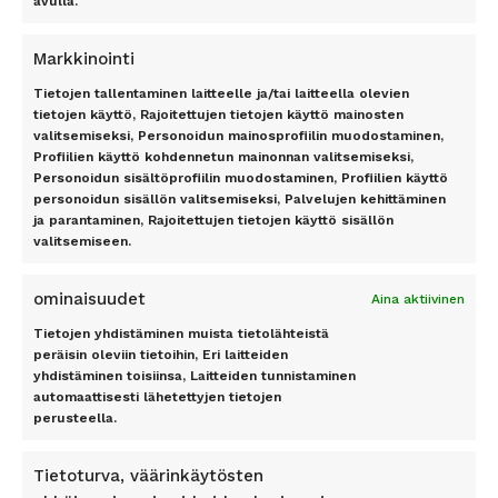
avulla.
Costa del Sol
Lontoo
Dubrovnik
New York
Markkinointi
Florida
Pariisi
Gran Canaria
Riika
Tietojen tallentaminen laitteelle ja/tai laitteella olevien
Kreeta
Rooma
tietojen käyttö, Rajoitettujen tietojen käyttö mainosten
valitsemiseksi, Personoidun mainosprofiilin muodostaminen,
Kypros
Profiilien käyttö kohdennetun mainonnan valitsemiseksi,
Mallorca
TILAA UUTISKIRJE
Personoidun sisältöprofiilin muodostaminen, Profiilien käyttö
Phuket
personoidun sisällön valitsemiseksi, Palvelujen kehittäminen
Rodos
ja parantaminen, Rajoitettujen tietojen käyttö sisällön
Teneriffa
valitsemiseen.
Tilaa
ominaisuudet
Aina aktiivinen
Tietojen yhdistäminen muista tietolähteistä
peräisin oleviin tietoihin, Eri laitteiden
yhdistäminen toisiinsa, Laitteiden tunnistaminen
automaattisesti lähetettyjen tietojen
Pidetty
162
+
asiakkaan toimesta
perusteella.
Tietoturva, väärinkäytösten