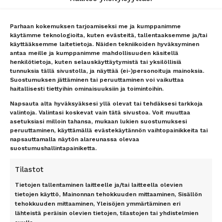
Matkakohteet
Tietoa meistä
Lento + hotelli
Asiakaspalvelu
Parhaan kokemuksen tarjoamiseksi me ja kumppanimme
käytämme teknologioita, kuten evästeitä, tallentaaksemme ja/tai
Lennot
Ryhmämyynti
käyttääksemme laitetietoja. Näiden tekniikoiden hyväksyminen
Hotellit
Lähetä tarjouspyyntö
antaa meille ja kumppanimme mahdollisuuden käsitellä
lennoista/hotellista –
Lähetä tarjouspyyntö
henkilötietoja, kuten selauskäyttäytymistä tai yksilöllisiä
vastaamme nopeasti
lennoista/hotellista –
tunnuksia tällä sivustolla, ja näyttää (ei-)personoituja mainoksia.
vastaamme nopeasti
Uutiset
Suostumuksen jättäminen tai peruuttaminen voi vaikuttaa
Lentokenttäkuljetus
Matkaehdot
haitallisesti tiettyihin ominaisuuksiin ja toimintoihin.
Matkatavarat
Yhteystiedot / Contact details
Napsauta alta hyväksyäksesi yllä olevat tai tehdäksesi tarkkoja
Lentokenttäpysäköinti
Tietosuojailmoitus
valintoja. Valintasi koskevat vain tätä sivustoa. Voit muuttaa
asetuksiasi milloin tahansa, mukaan lukien suostumuksesi
Lounge-palvelut
Rekisteriseloste
peruuttaminen, käyttämällä evästekäytännön vaihtopainikkeita tai
Lahjakortti
Evästeet
napsauttamalla näytön alareunassa olevaa
Matkarahoitus
Vastuurajoitus
suostumushallintapainiketta.
Maksutavat
Vastuuvapauslauseke
Uutiskirje
Tilastot
Tietojen tallentaminen laitteelle ja/tai laitteella olevien
TOP 11 RANTA
TOP 7 KAUPUNKI
tietojen käyttö, Mainonnan tehokkuuden mittaaminen, Sisällön
tehokkuuden mittaaminen, Yleisöjen ymmärtäminen eri
Antalyan rannikko, Alanya,
Amsterdam
lähteistä peräisin olevien tietojen, tilastojen tai yhdistelmien
Antalya, Side, Kemer, Belek
Berliini