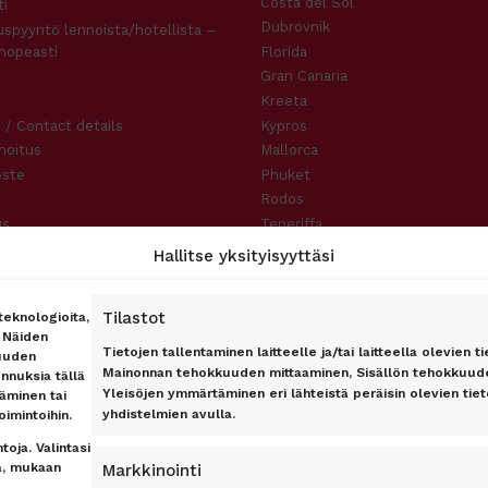
Costa del Sol
i
Dubrovnik
uspyyntö lennoista/hotellista –
nopeasti
Florida
Gran Canaria
Kreeta
 / Contact details
Kypros
moitus
Mallorca
oste
Phuket
Rodos
us
Teneriffa
slauseke
Hallitse yksityisyyttäsi
Tilastot
eknologioita,
. Näiden
Tietojen tallentaminen laitteelle ja/tai laitteella olevien ti
uuden
Mainonnan tehokkuuden mittaaminen, Sisällön tehokkuude
unnuksia tällä
Yleisöjen ymmärtäminen eri lähteistä peräisin olevien tieto
täminen tai
yhdistelmien avulla.
oimintoihin.
oja. Valintasi
sa, mukaan
Markkinointi