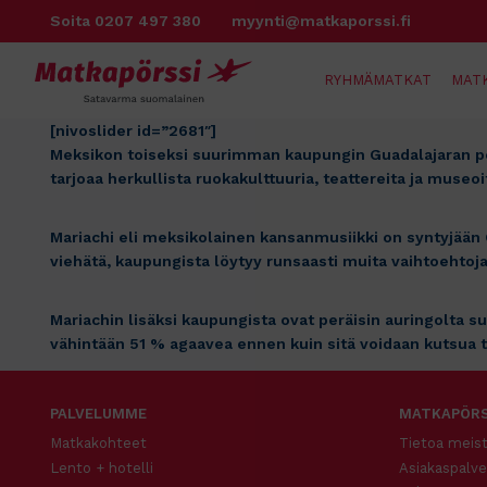
Siirry
Soita 0207 497 380
myynti@matkaporssi.fi
sisältöön
RYHMÄMATKAT
MAT
[nivoslider id=”2681″]
Meksikon toiseksi suurimman kaupungin Guadalajaran per
tarjoaa herkullista ruokakulttuuria, teattereita ja mus
Mariachi eli meksikolainen kansanmusiikki on syntyjään 
viehätä, kaupungista löytyy runsaasti muita vaihtoehtoja
Mariachin lisäksi kaupungista ovat peräisin auringolta su
vähintään 51 % agaavea ennen kuin sitä voidaan kutsua t
PALVELUMME
MATKAPÖRS
Matkakohteet
Tietoa meis
Lento + hotelli
Asiakaspalve