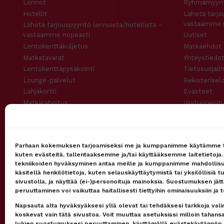
Lennot
Ryhmämyynt
Hotellit
Lähetä tarjo
vastaamme 
Lähetä tarjouspyyntö lennoista/hotellista –
vastaamme nopeasti
Uutiset
Lentokenttäkuljetus
Matkaehdot
Matkatavarat
Yhteystiedot
Lentokenttäpysäköinti
Tietosuojail
Lounge-palvelut
Rekisterisel
Lahjakortti
Evästeet
Matkarahoitus
Vastuurajoit
Maksutavat
Vastuuvapau
Uutiskirje
Parhaan kokemuksen tarjoamiseksi me ja kumppanimme käytämme t
kuten evästeitä, tallentaaksemme ja/tai käyttääksemme laitetietoja
tekniikoiden hyväksyminen antaa meille ja kumppanimme mahdollis
käsitellä henkilötietoja, kuten selauskäyttäytymistä tai yksilöllisiä t
Pidetty
162
+
asiakkaan toimesta
sivustolla, ja näyttää (ei-)personoituja mainoksia. Suostumuksen jät
peruuttaminen voi vaikuttaa haitallisesti tiettyihin ominaisuuksiin ja t
Napsauta alta hyväksyäksesi yllä olevat tai tehdäksesi tarkkoja valint
koskevat vain tätä sivustoa. Voit muuttaa asetuksiasi milloin tahan
lukien suostumuksesi peruuttaminen, käyttämällä evästekäytännön