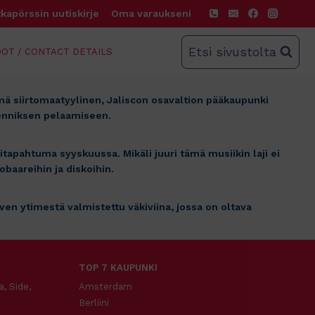
kapörssin uutiskirje
Oma varaukseni
Etsi sivustolta
OT / CONTACT DETAILS
ä siirtomaatyylinen, Jaliscon osavaltion pääkaupunki
tenniksen pelaamiseen.
tapahtuma syyskuussa. Mikäli juuri tämä musiikin laji ei
baareihin ja diskoihin.
ven ytimestä valmistettu väkiviina, jossa on oltava
TOP 7 KAUPUNKI
a, Side,
Amsterdam
Berliini