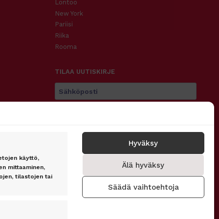
Lontoo
New York
Pariisi
Riika
Rooma
TILAA UUTISKIRJE
Tilaa
Hyväksy
etojen käyttö,
Älä hyväksy
SEURAA MEITÄ
n mittaaminen,
jen, tilastojen tai
Säädä vaihtoehtoja