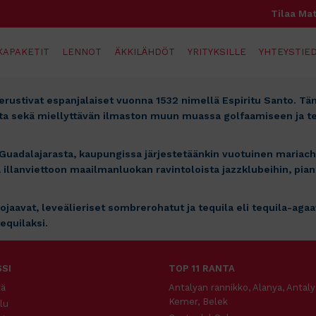
Tilaa Mat
KAPAKETIT
LENNOT
ÄKKILÄHDÖT
YRITYKSILLE
YHTEYSTIED
ustivat espanjalaiset vuonna 1532 nimellä Espiritu Santo. Täm
eoita sekä miellyttävän ilmaston muun muassa golfaamiseen ja 
Guadalajarasta, kaupungissa järjestetäänkin vuotuinen mariachi
 illanviettoon maailmanluokan ravintoloista jazzklubeihin, piano
ojaavat, leveälieriset sombrerohatut ja tequila eli tequila-agaa
equilaksi.
SI
TOP 11 RANTA
tä
Antalyan rannikko, Alanya, Antaly
Kemer, Belek
lu