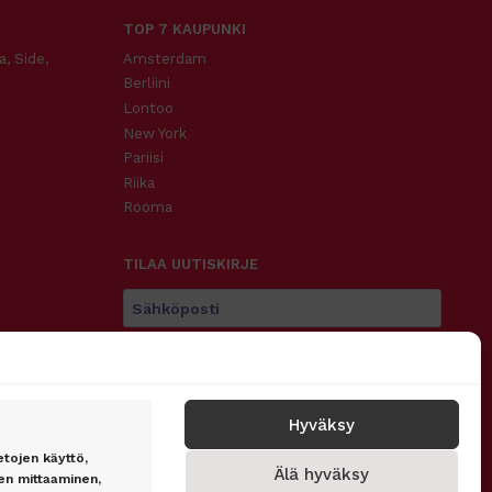
TOP 7 KAUPUNKI
a, Side,
Amsterdam
Berliini
Lontoo
New York
Pariisi
Riika
Rooma
TILAA UUTISKIRJE
Tilaa
Hyväksy
etojen käyttö,
Älä hyväksy
SEURAA MEITÄ
n mittaaminen,