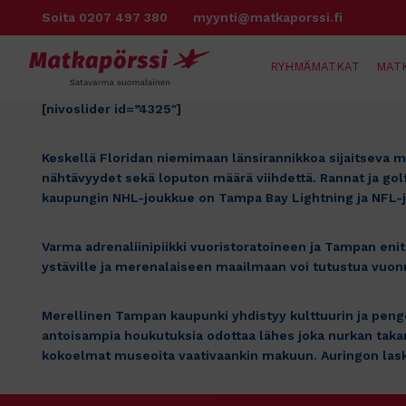
Siirry
Soita 0207 497 380
myynti@matkaporssi.fi
sisältöön
RYHMÄMATKAT
MAT
[nivoslider id=”4325″]
Keskellä Floridan niemimaan länsirannikkoa sijaitseva m
nähtävyydet sekä loputon määrä viihdettä. Rannat ja go
kaupungin NHL-joukkue on Tampa Bay Lightning ja NFL-
Varma adrenaliinipiikki vuoristoratoineen ja Tampan en
ystäville ja merenalaiseen maailmaan voi tutustua vuon
Merellinen Tampan kaupunki yhdistyy kulttuurin ja penge
antoisampia houkutuksia odottaa lähes joka nurkan takana
kokoelmat museoita vaativaankin makuun. Auringon laske