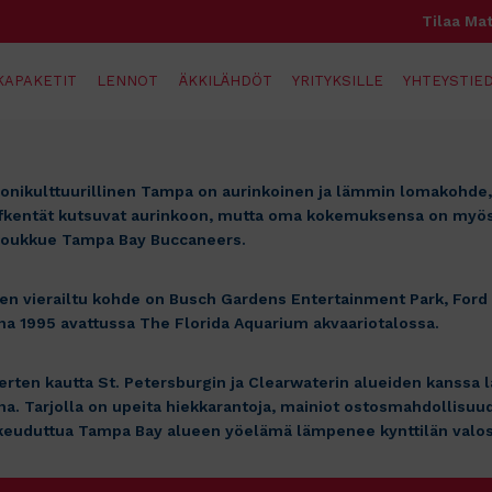
Tilaa Mat
KAPAKETIT
LENNOT
ÄKKILÄHDÖT
YRITYKSILLE
YHTEYSTIED
onikulttuurillinen Tampa on aurinkoinen ja lämmin lomakohde, 
lfkentät kutsuvat aurinkoon, mutta oma kokemuksensa on myös n
joukkue Tampa Bay Buccaneers.
iten vierailtu kohde on Busch Gardens Entertainment Park, Ford
na 1995 avattussa The Florida Aquarium akvaariotalossa.
rten kautta St. Petersburgin ja Clearwaterin alueiden kanssa 
. Tarjolla on upeita hiekkarantoja, mainiot ostosmahdollisuude
uduttua Tampa Bay alueen yöelämä lämpenee kynttilän valossa 