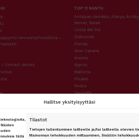
SI
TOP 11 RANTA
tä
Antalyan rannikko, Alanya, Antaly
Kemer, Belek
lu
Costa del Sol
i
Dubrovnik
uspyyntö lennoista/hotellista –
nopeasti
Florida
Gran Canaria
Kreeta
 / Contact details
Kypros
moitus
Mallorca
oste
Phuket
Rodos
us
Teneriffa
slauseke
Hallitse yksityisyyttäsi
Tilastot
eknologioita,
. Näiden
Tietojen tallentaminen laitteelle ja/tai laitteella olevien ti
uuden
Mainonnan tehokkuuden mittaaminen, Sisällön tehokkuude
unnuksia tällä