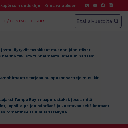
kapörssin uutiskirje
Oma varaukseni
Etsi sivustolta
OT / CONTACT DETAILS
josta löytyvät tasokkaat museot, jännittävät
auttia tiiviistä tunnelmasta urheilun parissa:
 Amphitheatre tarjoaa huippukonsertteja musiikin
laajaksi Tampa Bayn naapurustoksi, jossa mitä
t, lapsille paljon nähtävää ja koettavaa sekä kattavat
romanttisella illallisristeilyllä…