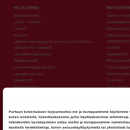
PALVELUMME
MATKAPÖRS
Matkakohteet
Tietoa meis
Lento + hotelli
Asiakaspalve
Lennot
Ryhmämyynt
Hotellit
Lähetä tarjo
vastaamme 
Lähetä tarjouspyyntö lennoista/hotellista –
vastaamme nopeasti
Uutiset
Lentokenttäkuljetus
Matkaehdot
Matkatavarat
Yhteystiedot
Lentokenttäpysäköinti
Tietosuojail
Lounge-palvelut
Rekisterisel
Lahjakortti
Evästeet
Matkarahoitus
Vastuurajoit
Maksutavat
Vastuuvapau
Uutiskirje
Parhaan kokemuksen tarjoamiseksi me ja kumppanimme käytämme t
kuten evästeitä, tallentaaksemme ja/tai käyttääksemme laitetietoja
tekniikoiden hyväksyminen antaa meille ja kumppanimme mahdollis
käsitellä henkilötietoja, kuten selauskäyttäytymistä tai yksilöllisiä t