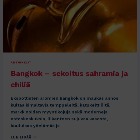
ARTIKKELIT
Bangkok – sekoitus sahramia ja
chiliä
Eksoottisten aromien Bangkok on maukas annos
kultaa kimaltavia temppeleitä, katukeittiöitä,
markkinoiden myyntikojuja sekä moderneja
ostoskeskuksia, liikenteen sujuvaa kaaosta,
kuuluisaa yöelämää ja
BANGKOK
LUE LISÄÄ