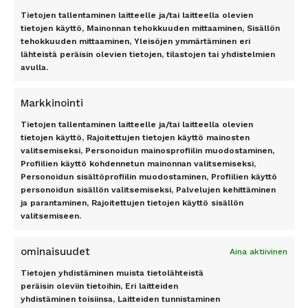
Tietojen tallentaminen laitteelle ja/tai laitteella olevien
TOP 11 RANTA
TOP 7 KAUPUNKI
tietojen käyttö, Mainonnan tehokkuuden mittaaminen, Sisällön
tehokkuuden mittaaminen, Yleisöjen ymmärtäminen eri
Antalyan rannikko, Alanya,
Amsterdam
lähteistä peräisin olevien tietojen, tilastojen tai yhdistelmien
Antalya, Side, Kemer, Belek
Berliini
avulla.
Costa del Sol
Lontoo
Dubrovnik
New York
Markkinointi
Florida
Pariisi
Gran Canaria
Riika
Tietojen tallentaminen laitteelle ja/tai laitteella olevien
Kreeta
Rooma
tietojen käyttö, Rajoitettujen tietojen käyttö mainosten
valitsemiseksi, Personoidun mainosprofiilin muodostaminen,
Kypros
Profiilien käyttö kohdennetun mainonnan valitsemiseksi,
Mallorca
TILAA UUTISKIRJE
Personoidun sisältöprofiilin muodostaminen, Profiilien käyttö
Phuket
personoidun sisällön valitsemiseksi, Palvelujen kehittäminen
Rodos
ja parantaminen, Rajoitettujen tietojen käyttö sisällön
Teneriffa
valitsemiseen.
Tilaa
ominaisuudet
Aina aktiivinen
Tietojen yhdistäminen muista tietolähteistä
peräisin oleviin tietoihin, Eri laitteiden
yhdistäminen toisiinsa, Laitteiden tunnistaminen