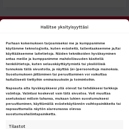
–
SEKOITUS
SAHRAMIA
JA
CHILIÄ
Hallitse yksityisyyttäsi
PALVELUMME
MATKAPÖRSSI
Matkakohteet
Tietoa meistä
Lento + hotelli
Asiakaspalvelu
Parhaan kokemuksen tarjoamiseksi me ja kumppanimme
käytämme teknologioita, kuten evästeitä, tallentaaksemme ja/tai
Lennot
Ryhmämyynti
käyttääksemme laitetietoja. Näiden tekniikoiden hyväksyminen
Hotellit
Lähetä tarjouspyyntö
antaa meille ja kumppanimme mahdollisuuden käsitellä
lennoista/hotellista –
Lähetä tarjouspyyntö
henkilötietoja, kuten selauskäyttäytymistä tai yksilöllisiä
vastaamme nopeasti
lennoista/hotellista –
tunnuksia tällä sivustolla, ja näyttää (ei-)personoituja mainoksia.
vastaamme nopeasti
Uutiset
Suostumuksen jättäminen tai peruuttaminen voi vaikuttaa
Lentokenttäkuljetus
Matkaehdot
haitallisesti tiettyihin ominaisuuksiin ja toimintoihin.
Matkatavarat
Yhteystiedot / Contact details
Napsauta alta hyväksyäksesi yllä olevat tai tehdäksesi tarkkoja
Lentokenttäpysäköinti
Tietosuojailmoitus
valintoja. Valintasi koskevat vain tätä sivustoa. Voit muuttaa
asetuksiasi milloin tahansa, mukaan lukien suostumuksesi
Lounge-palvelut
Rekisteriseloste
peruuttaminen, käyttämällä evästekäytännön vaihtopainikkeita tai
Lahjakortti
Evästeet
napsauttamalla näytön alareunassa olevaa
Matkarahoitus
Vastuurajoitus
suostumushallintapainiketta.
Maksutavat
Vastuuvapauslauseke
Uutiskirje
Tilastot