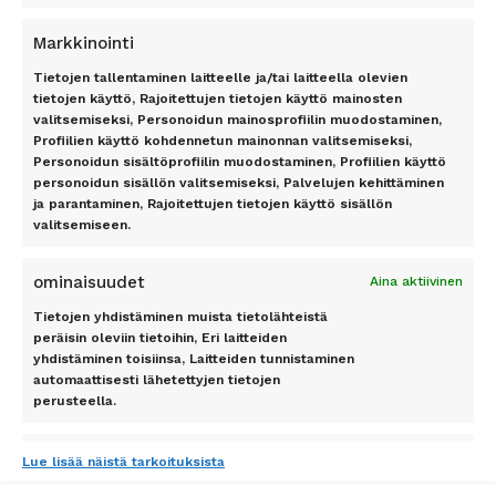
Mallorca
TILAA UUTISKIRJE
Markkinointi
Phuket
Rodos
Tietojen tallentaminen laitteelle ja/tai laitteella olevien
tietojen käyttö, Rajoitettujen tietojen käyttö mainosten
Teneriffa
valitsemiseksi, Personoidun mainosprofiilin muodostaminen,
Tilaa
Profiilien käyttö kohdennetun mainonnan valitsemiseksi,
Personoidun sisältöprofiilin muodostaminen, Profiilien käyttö
personoidun sisällön valitsemiseksi, Palvelujen kehittäminen
ja parantaminen, Rajoitettujen tietojen käyttö sisällön
valitsemiseen.
Pidetty
162
+
asiakkaan toimesta
ominaisuudet
Aina aktiivinen
Tietojen yhdistäminen muista tietolähteistä
peräisin oleviin tietoihin, Eri laitteiden
yhdistäminen toisiinsa, Laitteiden tunnistaminen
automaattisesti lähetettyjen tietojen
SEURAA MEITÄ
perusteella.
Tietoturva, väärinkäytösten
Lue lisää näistä tarkoituksista
ehkäiseminen ja virheiden korjaaminen,