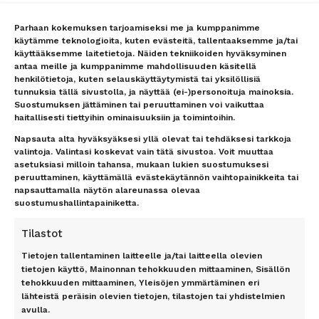
vastaamme nopeasti
lennoista/hotellista –
vastaamme nopeasti
Uutiset
Parhaan kokemuksen tarjoamiseksi me ja kumppanimme
Lentokenttäkuljetus
Matkaehdot
käytämme teknologioita, kuten evästeitä, tallentaaksemme ja/tai
käyttääksemme laitetietoja. Näiden tekniikoiden hyväksyminen
Matkatavarat
Yhteystiedot / Contact details
antaa meille ja kumppanimme mahdollisuuden käsitellä
Lentokenttäpysäköinti
Tietosuojailmoitus
henkilötietoja, kuten selauskäyttäytymistä tai yksilöllisiä
Lounge-palvelut
Rekisteriseloste
tunnuksia tällä sivustolla, ja näyttää (ei-)personoituja mainoksia.
Lahjakortti
Evästeet
Suostumuksen jättäminen tai peruuttaminen voi vaikuttaa
haitallisesti tiettyihin ominaisuuksiin ja toimintoihin.
Matkarahoitus
Vastuurajoitus
Maksutavat
Vastuuvapauslauseke
Napsauta alta hyväksyäksesi yllä olevat tai tehdäksesi tarkkoja
valintoja. Valintasi koskevat vain tätä sivustoa. Voit muuttaa
Uutiskirje
asetuksiasi milloin tahansa, mukaan lukien suostumuksesi
peruuttaminen, käyttämällä evästekäytännön vaihtopainikkeita tai
TOP 11 RANTA
TOP 7 KAUPUNKI
napsauttamalla näytön alareunassa olevaa
suostumushallintapainiketta.
Antalyan rannikko, Alanya,
Amsterdam
Antalya, Side, Kemer, Belek
Berliini
Tilastot
Costa del Sol
Lontoo
Dubrovnik
Tietojen tallentaminen laitteelle ja/tai laitteella olevien
New York
tietojen käyttö, Mainonnan tehokkuuden mittaaminen, Sisällön
Florida
Pariisi
tehokkuuden mittaaminen, Yleisöjen ymmärtäminen eri
Gran Canaria
Riika
lähteistä peräisin olevien tietojen, tilastojen tai yhdistelmien
Kreeta
Rooma
avulla.
Kypros