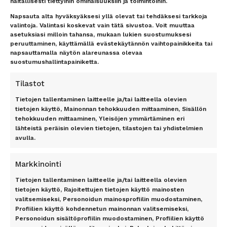
Lentokenttäkuljetus
Matkaehdot
haitallisesti tiettyihin ominaisuuksiin ja toimintoihin.
Matkatavarat
Yhteystiedot / Contact details
Napsauta alta hyväksyäksesi yllä olevat tai tehdäksesi tarkkoja
Lentokenttäpysäköinti
Tietosuojailmoitus
valintoja. Valintasi koskevat vain tätä sivustoa. Voit muuttaa
asetuksiasi milloin tahansa, mukaan lukien suostumuksesi
Lounge-palvelut
Rekisteriseloste
peruuttaminen, käyttämällä evästekäytännön vaihtopainikkeita tai
Lahjakortti
Evästeet
napsauttamalla näytön alareunassa olevaa
Matkarahoitus
Vastuurajoitus
suostumushallintapainiketta.
Maksutavat
Vastuuvapauslauseke
Uutiskirje
Tilastot
Tietojen tallentaminen laitteelle ja/tai laitteella olevien
TOP 11 RANTA
TOP 7 KAUPUNKI
tietojen käyttö, Mainonnan tehokkuuden mittaaminen, Sisällön
tehokkuuden mittaaminen, Yleisöjen ymmärtäminen eri
Antalyan rannikko, Alanya,
Amsterdam
lähteistä peräisin olevien tietojen, tilastojen tai yhdistelmien
Antalya, Side, Kemer, Belek
Berliini
avulla.
Costa del Sol
Lontoo
Dubrovnik
New York
Markkinointi
Florida
Pariisi
Gran Canaria
Riika
Tietojen tallentaminen laitteelle ja/tai laitteella olevien
Kreeta
Rooma
tietojen käyttö, Rajoitettujen tietojen käyttö mainosten
valitsemiseksi, Personoidun mainosprofiilin muodostaminen,
Kypros
Profiilien käyttö kohdennetun mainonnan valitsemiseksi,
Mallorca
TILAA UUTISKIRJE
Personoidun sisältöprofiilin muodostaminen, Profiilien käyttö
Phuket