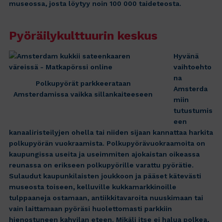
museossa, josta löytyy noin 100 000 taideteosta.
Pyöräilykulttuurin keskus
Hyvänä
vaihtoehto
na
Polkupyörät parkkeerataan
Amsterda
Amsterdamissa vaikka sillankaiteeseen
miin
tutustumis
een
kanaaliristeilyjen ohella tai niiden sijaan kannattaa harkita
polkupyörän vuokraamista. Polkupyörävuokraamoita on
kaupungissa useita ja useimmiten ajokaistan oikeassa
reunassa on erikseen polkupyörille varattu pyörätie.
Sulaudut kaupunkilaisten joukkoon ja pääset kätevästi
museosta toiseen, kelluville kukkamarkkinoille
tulppaaneja ostamaan, antiikkitavaroita nuuskimaan tai
vain laittamaan pyöräsi huolettomasti parkkiin
hienostuneen kahvilan eteen. Mikäli itse ei halua polkea,