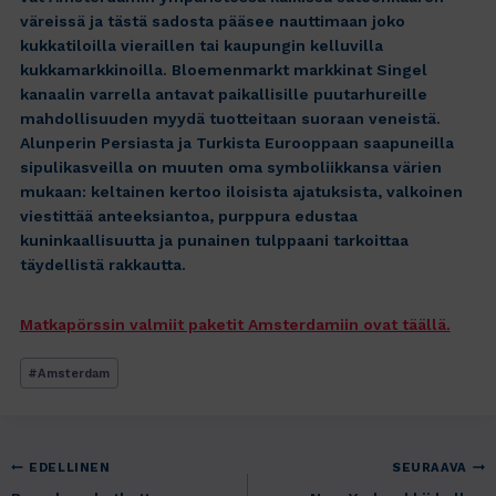
väreissä ja tästä sadosta pääsee nauttimaan joko
kukkatiloilla vieraillen tai kaupungin kelluvilla
kukkamarkkinoilla. Bloemenmarkt markkinat Singel
kanaalin varrella antavat paikallisille puutarhureille
mahdollisuuden myydä tuotteitaan suoraan veneistä.
Alunperin Persiasta ja Turkista Eurooppaan saapuneilla
sipulikasveilla on muuten oma symboliikkansa värien
mukaan: keltainen kertoo iloisista ajatuksista, valkoinen
viestittää anteeksiantoa, purppura edustaa
kuninkaallisuutta ja punainen tulppaani tarkoittaa
täydellistä rakkautta.
Matkapörssin valmiit paketit Amsterdamiin ovat täällä.
Avainsanat:
#
Amsterdam
Artikkelien
EDELLINEN
SEURAAVA