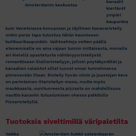
kanaalit
Amsterdamin keskustaa
kiertävät
ympäri
kaupunkia
kuin Venetsiassa konsanaan ja idyllinen kanavaristeily
onkin paras tapa tutustua tähän kauniiseen
kulttuurikaupunkiin. Vaihtoehtoja vetten päällä
etenemiselle on aina vajaan tunnin mittaisesta, monella
eri kielellä opastetusta nähtävyysristeilystä
romanttiseen illallisristeilyyn, jolloin pöytäkynttilät ja
kanaalien valaistut sillat luovat oman tunnelmansa
pimenevään iltaan. Risteily hyvän viinin ja juustojen kera
on perinteinen iltaristeilyn menu, mutta myös
maukkaasta, uunituoreesta pizzasta on mahdollisuus
nauttia kanaviin tutustumisen ohessa palkitulla
Pizzaristeilyllä.
Tuotoksia siveltimillä väripaletilta
Vaikka