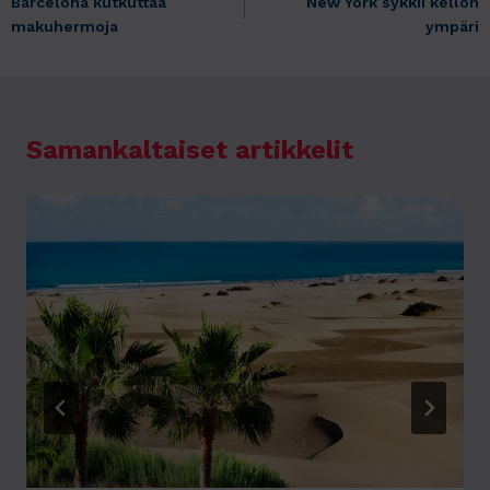
Barcelona kutkuttaa
New York sykkii kellon
selaus
makuhermoja
ympäri
Samankaltaiset artikkelit