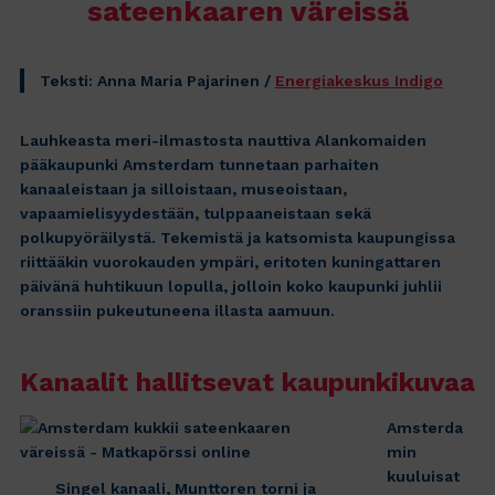
sateenkaaren väreissä
Teksti: Anna Maria Pajarinen /
Energiakeskus Indigo
Lauhkeasta meri-ilmastosta nauttiva Alankomaiden
pääkaupunki Amsterdam tunnetaan parhaiten
kanaaleistaan ja silloistaan, museoistaan,
vapaamielisyydestään, tulppaaneistaan sekä
polkupyöräilystä. Tekemistä ja katsomista kaupungissa
riittääkin vuorokauden ympäri, eritoten kuningattaren
päivänä huhtikuun lopulla, jolloin koko kaupunki juhlii
oranssiin pukeutuneena illasta aamuun.
Kanaalit hallitsevat kaupunkikuvaa
Amsterda
min
kuuluisat
Singel kanaali, Munttoren torni ja