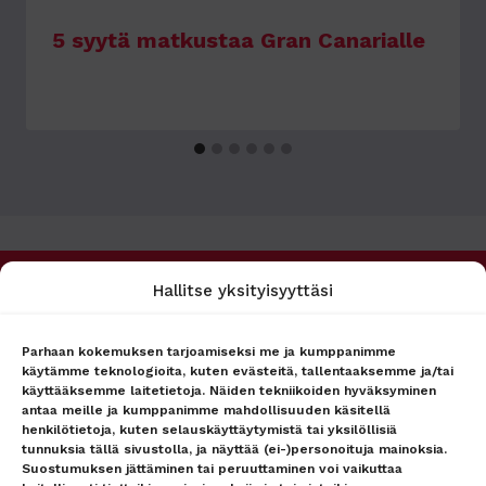
5 syytä matkustaa Gran Canarialle
Hallitse yksityisyyttäsi
PALVELUMME
MATKAPÖRSSI
Matkakohteet
Tietoa meistä
Lento + hotelli
Asiakaspalvelu
Parhaan kokemuksen tarjoamiseksi me ja kumppanimme
käytämme teknologioita, kuten evästeitä, tallentaaksemme ja/tai
Lennot
Ryhmämyynti
käyttääksemme laitetietoja. Näiden tekniikoiden hyväksyminen
Hotellit
Lähetä tarjouspyyntö
antaa meille ja kumppanimme mahdollisuuden käsitellä
lennoista/hotellista –
Lähetä tarjouspyyntö
henkilötietoja, kuten selauskäyttäytymistä tai yksilöllisiä
vastaamme nopeasti
lennoista/hotellista –
tunnuksia tällä sivustolla, ja näyttää (ei-)personoituja mainoksia.
vastaamme nopeasti
Uutiset
Suostumuksen jättäminen tai peruuttaminen voi vaikuttaa