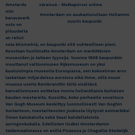
Amsterda
min
Amsterdam on asukasluvultaan Hollannin
kanavaverk
suurin kaupunki
osto on
pituudelta
an reilut
sata kilometriä, on kaupunki silti suhteellisen pieni.
Koostaan huolimatta Amsterdam on merkittävien
museoiden ja taiteen tyyssija. Vuonna 1808 kaupunkiin
muuttanut valtionmuseo Rijksmuseum on yksi
kuuluisimpia museoita Euroopassa, sen kokoelman arvo
lasketaan miljardeissa euroissa eikä ihme, sillä muun
muassa useita Rembrandtin töitä sisältävä
kansallismuseo esittelee monia hollantilaisia kultaisen
kauden mestareita. Suosittu, koko perheelle soveltuva
Van Gogh Museum keskittyy luonnollisesti Van Goghin
tuotantoon, mestariteosten joukosta löytyvät esimerkiksi
Öinen katukahvila sekä Vaasi kahdellatoista
auringonkukalla. Edellisten lisäksi Amsterdamin
taidemaailmassa on esillä Picassoa ja Chagallia Stedelijk