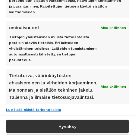
personoidun sisällön valitsemiseksi, Palvelujen kehittäminen
Rodos
ja parantaminen, Rajoitettujen tietojen käyttö sisällön
Teneriffa
valitsemiseen.
Tilaa
ominaisuudet
Aina aktiivinen
Tietojen yhdistäminen muista tietolähteistä
peräisin oleviin tietoihin, Eri laitteiden
yhdistäminen toisiinsa, Laitteiden tunnistaminen
automaattisesti lähetettyjen tietojen
Pidetty
162
+
asiakkaan toimesta
perusteella.
Tietoturva, väärinkäytösten
ehkäiseminen ja virheiden korjaaminen,
Aina aktiivinen
Mainonnan ja sisällön tekninen jakelu,
SEURAA MEITÄ
Tallenna ja ilmaise tietosuojavalintasi.
Lue lisää näistä tarkoituksista
Hyväksy
© Copyright 2026 Matkapörssi - All Rights Reserved