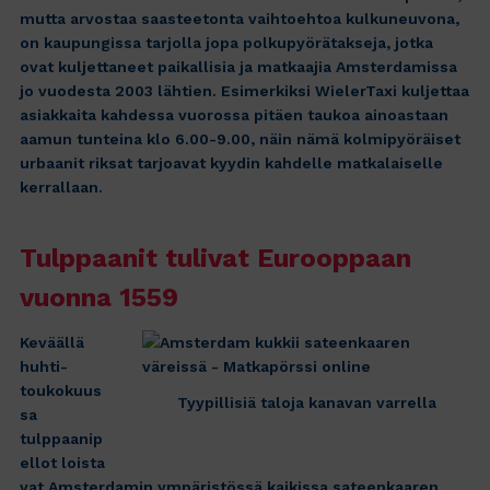
mutta arvostaa saasteetonta vaihtoehtoa kulkuneuvona,
on kaupungissa tarjolla jopa polkupyörätakseja, jotka
ovat kuljettaneet paikallisia ja matkaajia Amsterdamissa
jo vuodesta 2003 lähtien. Esimerkiksi WielerTaxi kuljettaa
asiakkaita kahdessa vuorossa pitäen taukoa ainoastaan
aamun tunteina klo 6.00-9.00, näin nämä kolmipyöräiset
urbaanit riksat tarjoavat kyydin kahdelle matkalaiselle
kerrallaan.
Tulppaanit tulivat Eurooppaan
vuonna 1559
Keväällä
huhti-
toukokuus
Tyypillisiä taloja kanavan varrella
sa
tulppaanip
ellot loista
vat Amsterdamin ympäristössä kaikissa sateenkaaren